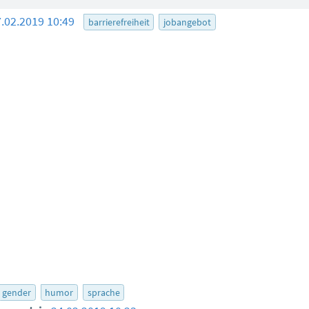
7.02.2019 10:49
barrierefreiheit
jobangebot
gender
humor
sprache