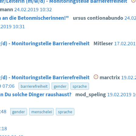
er/Leiterin (m/w/d) - Monitoringstelle Barrierefreiheit
smann
24.02.2019 10:32
 an die Betonmischerinnen!"
ursus contionabundo
24.0
.2019 10:31
/d) - Monitoringstelle Barrierefreiheit
Mitleser
17.02.20
/d) - Monitoringstelle Barrierefreiheit
marctrix
19.02.
9 07:06
barrierefreiheit
gender
sprache
n Du solche Dinger raushaust?
mod_speling
19.02.2019 
6:48
gender
menschelei
sprache
:18