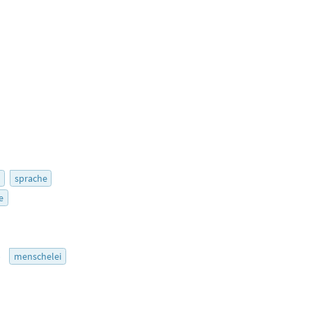
r
sprache
e
5
menschelei