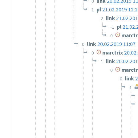
link
20.02.2019 11
0
pl
21.02.2019 12:2
1
link
21.02.201
2
pl
21.02.
-1
marctr
0
link
20.02.2019 11:07
0
marctrix
20.02
0
link
20.02.201
1
marctr
0
link
2
0
1