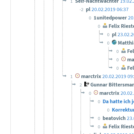
Self-Nachtwächter
19.02.
1
pl
20.02.2019 06:37
-2
1unitedpower
20
0
Felix Riest
0
pl
23.02.2
0
Matthi
0
Fel
0
mar
0
Fel
0
marctrix
20.02.2019 09
1
Gunnar Bittersma
2
marctrix
20.02
0
Da hatte ich
0
Korrektu
0
beatovich
23.
0
Felix Riest
0