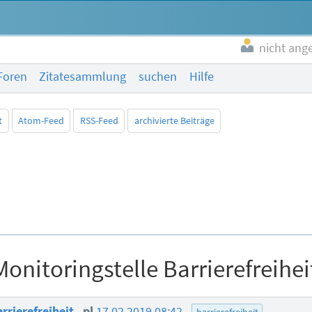
nicht ang
Foren
Zitatesammlung
suchen
Hilfe
t
Atom-Feed
RSS-Feed
archivierte Beiträge
Monitoringstelle Barrierefreihei
arrierefreiheit
pl
17.02.2019 08:42
barrierefreiheit