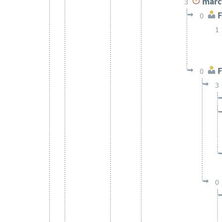
marc
3
F
0
1
F
0
3
0