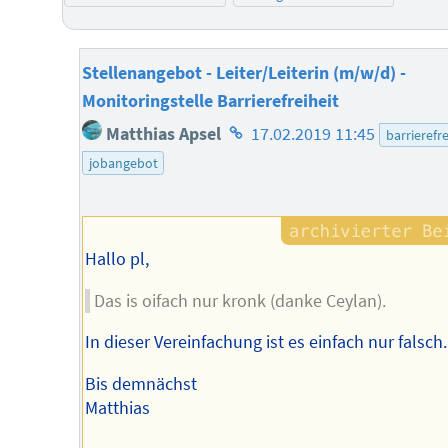
Stellenangebot - Leiter/Leiterin (m/w/d) -
Monitoringstelle Barrierefreiheit
Homepage
Matthias Apsel
17.02.2019 11:45
barrierefre
des
jobangebot
Autors
Hallo pl,
Das is oifach nur kronk (danke Ceylan).
In dieser Vereinfachung ist es einfach nur falsch.
Bis demnächst
Matthias