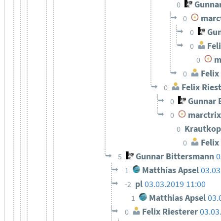
Gunnar
0
marct
0
Gun
0
Feli
0
ma
0
Felix
0
Felix Ries
0
Gunnar 
0
marctrix
0
Krautkop
0
Felix
0
Gunnar Bittersmann
0
5
Matthias Apsel
03.03
1
pl
03.03.2019 11:00
-2
Matthias Apsel
03.
1
Felix Riesterer
03.03
0