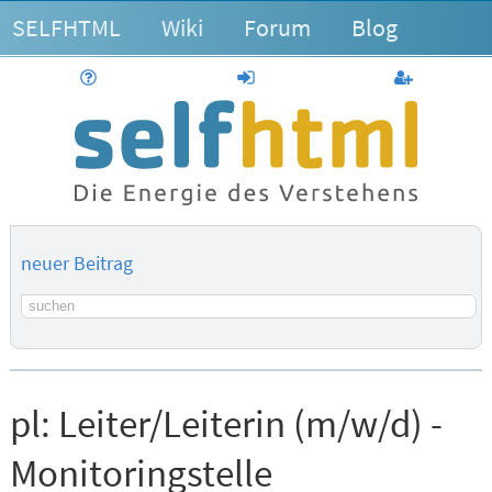
SELFHTML
Wiki
Forum
Blog
Hilfe
anmelden
Benutzerk
neuer Beitrag
Suchbegriff
pl:
Leiter/Leiterin (m/w/d) -
Monitoringstelle