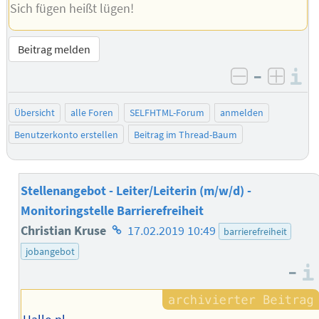
Sich fügen heißt lügen!
Beitrag melden
–
I
negativ be
posit
Übersicht
alle Foren
SELFHTML-Forum
anmelden
Benutzerkonto erstellen
Beitrag im Thread-Baum
Stellenangebot - Leiter/Leiterin (m/w/d) -
Monitoringstelle Barrierefreiheit
Homepage
Christian Kruse
17.02.2019 10:49
barrierefreiheit
des
jobangebot
–
Autors