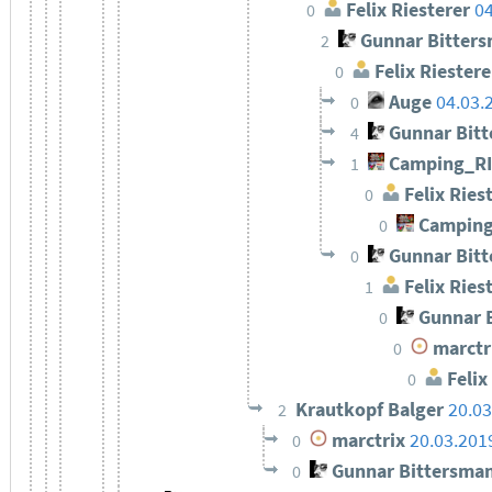
Felix Riesterer
04
0
Gunnar Bitter
2
Felix Riestere
0
Auge
04.03.
0
Gunnar Bit
4
Camping_R
1
Felix Ries
0
Camping
0
Gunnar Bit
0
Felix Ries
1
Gunnar 
0
marctr
0
Felix
0
Krautkopf Balger
20.03
2
marctrix
20.03.201
0
Gunnar Bittersma
0