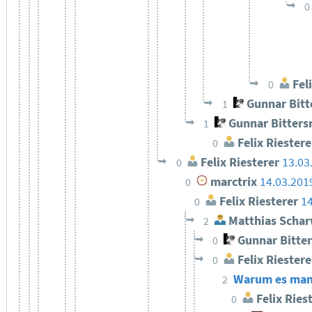
0
Feli
0
Gunnar Bit
1
Gunnar Bitter
1
Felix Riestere
0
Felix Riesterer
13.03
0
marctrix
14.03.201
0
Felix Riesterer
14
0
Matthias Schar
2
Gunnar Bitte
0
Felix Riestere
0
Warum es manch
2
Felix Ries
0