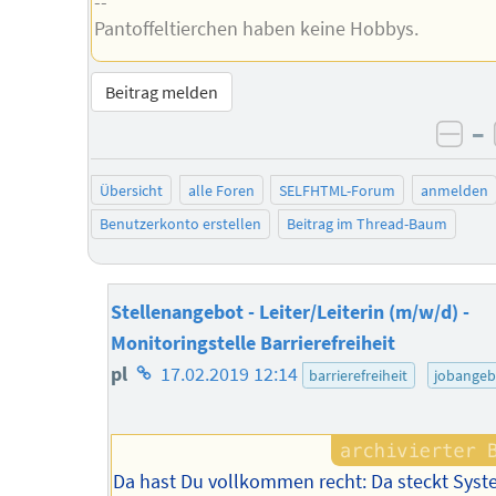
--
Pantoffeltierchen haben keine Hobbys.
Beitrag melden
–
neg
Übersicht
alle Foren
SELFHTML-Forum
anmelden
Benutzerkonto erstellen
Beitrag im Thread-Baum
Stellenangebot - Leiter/Leiterin (m/w/d) -
Monitoringstelle Barrierefreiheit
Homepage
pl
17.02.2019 12:14
barrierefreiheit
jobangeb
des
Autors
Da hast Du vollkommen recht: Da steckt Sys