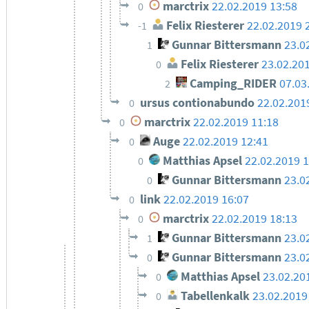
marctrix
22.02.2019 13:58
0
Felix Riesterer
22.02.2019 
-1
Gunnar Bittersmann
23.0
1
Felix Riesterer
23.02.20
0
Camping_RIDER
07.03
2
ursus contionabundo
22.02.201
0
marctrix
22.02.2019 11:18
0
Auge
22.02.2019 12:41
0
Matthias Apsel
22.02.2019 
0
Gunnar Bittersmann
23.0
0
link
22.02.2019 16:07
0
marctrix
22.02.2019 18:13
0
Gunnar Bittersmann
23.0
1
Gunnar Bittersmann
23.0
0
Matthias Apsel
23.02.20
0
Tabellenkalk
23.02.2019
0