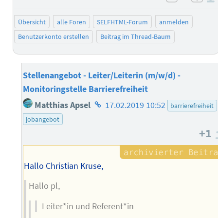
negativ 
posi
Übersicht
alle Foren
SELFHTML-Forum
anmelden
Benutzerkonto erstellen
Beitrag im Thread-Baum
Stellenangebot - Leiter/Leiterin (m/w/d) -
Monitoringstelle Barrierefreiheit
Homepage
Matthias Apsel
17.02.2019 10:52
barrierefreiheit
des
jobangebot
Autors
+1
Hallo Christian Kruse,
Hallo pl,
Leiter*in und Referent*in