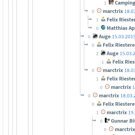
Camping
1
marctrix
18.0
0
Felix Rieste
1
Matthias Ap
0
Auge
15.03.201
0
Felix Riestere
0
Auge
15.03.
2
Felix Ries
-1
marctrix
18.0
0
Felix Rieste
1
marctrix
1
0
marctrix
18.03.
0
Felix Riestere
0
marctrix
19
1
Gunnar Bi
0
marctrix
0