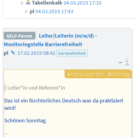
Tabellenkalk
04.03.2019 17:10
0
pl
04.03.2019 17:43
0
Leiter/Leiterin (m/w/d) -
SELF-Forum
Monitoringstelle Barrierefreiheit
Homepage
pl
17.02.2019 08:42
barrierefreiheit
–
des
I
Autors
Leiter*in und Referent*in
Das ist ein fürchterliches Deutsch was da praktiziert
wird!
Schönen Sonntag.
--