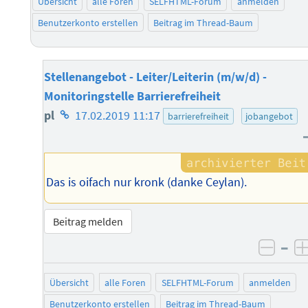
Übersicht
alle Foren
SELFHTML-Forum
anmelden
Benutzerkonto erstellen
Beitrag im Thread-Baum
Stellenangebot - Leiter/Leiterin (m/w/d) -
Monitoringstelle Barrierefreiheit
Homepage
pl
17.02.2019 11:17
barrierefreiheit
jobangebot
des
Autors
Das is oifach nur kronk (danke Ceylan).
Beitrag melden
–
negat
Übersicht
alle Foren
SELFHTML-Forum
anmelden
Benutzerkonto erstellen
Beitrag im Thread-Baum