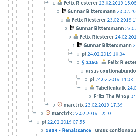
Felix Riesterer
23.02.2019 16:0
1
Gunnar Bittersmann
23.02.20
0
Felix Riesterer
23.02.2019 1
0
Gunnar Bittersmann
23.0
0
Felix Riesterer
24.02.20
0
Gunnar Bittersmann
2
1
pl
24.02.2019 10:34
0
§ 219a
Felix Rieste
0
ursus contionabund
0
pl
24.02.2019 14:08
0
Tabellenkalk
24.
0
Fritz The Whop
04
0
marctrix
23.02.2019 17:39
0
marctrix
22.02.2019 12:10
0
pl
22.02.2019 07:56
0
1984 - Renaissance
ursus contionab
0