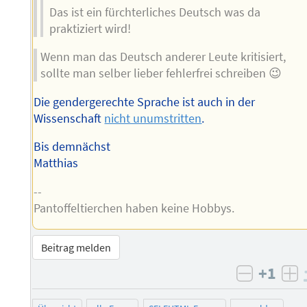
Das ist ein fürchterliches Deutsch was da
praktiziert wird!
Wenn man das Deutsch anderer Leute kritisiert,
sollte man selber lieber fehlerfrei schreiben 😉
Die gendergerechte Sprache ist auch in der
Wissenschaft
nicht unumstritten
.
Bis demnächst
Matthias
--
Pantoffeltierchen haben keine Hobbys.
Beitrag melden
+1
negativ 
po