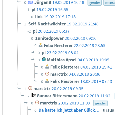
JürgenB
19.02.2019 16:48
0
gender
mensc
pl
19.02.2019 16:55
1
link
19.02.2019 17:18
0
Self-Nachtwächter
19.02.2019 21:48
1
pl
20.02.2019 06:37
-2
1unitedpower
20.02.2019 09:16
0
Felix Riesterer
22.02.2019 23:59
0
pl
23.02.2019 08:04
0
Matthias Apsel
04.03.2019 19:05
0
Felix Riesterer
04.03.2019 19:41
0
marctrix
04.03.2019 20:36
0
Felix Riesterer
13.03.2019 07:43
0
marctrix
20.02.2019 09:35
1
Gunnar Bittersmann
20.02.2019 11:02
2
marctrix
20.02.2019 11:09
0
gender
Da hatte ich jetzt aber Glück…
ursus
0