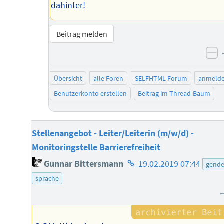
dahinter!
Beitrag melden
ne
Übersicht
alle Foren
SELFHTML-Forum
anmeld
Benutzerkonto erstellen
Beitrag im Thread-Baum
Stellenangebot - Leiter/Leiterin (m/w/d) -
Monitoringstelle Barrierefreiheit
Homepage
Gunnar Bittersmann
19.02.2019 07:44
gende
des
sprache
Autors