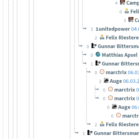
Camp
4
Feli
0
C
3
1unitedpower
04.
3
Felix Riestere
2
Gunnar Bittersm
0
Matthias Apsel
0
Gunnar Bitter
1
marctrix
06.0
0
Auge
06.03.
2
marctrix
0
0
marctrix
0
0
Auge
06.
0
marctr
0
Felix Riestere
2
Gunnar Bittersma
1