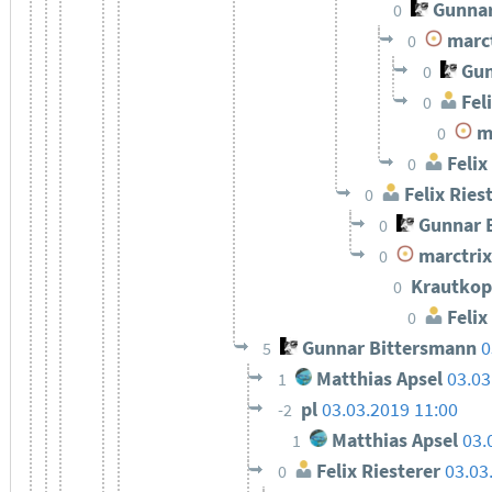
Gunnar
0
marct
0
Gun
0
Feli
0
ma
0
Felix
0
Felix Ries
0
Gunnar 
0
marctrix
0
Krautkop
0
Felix
0
Gunnar Bittersmann
0
5
Matthias Apsel
03.03
1
pl
03.03.2019 11:00
-2
Matthias Apsel
03.
1
Felix Riesterer
03.03
0