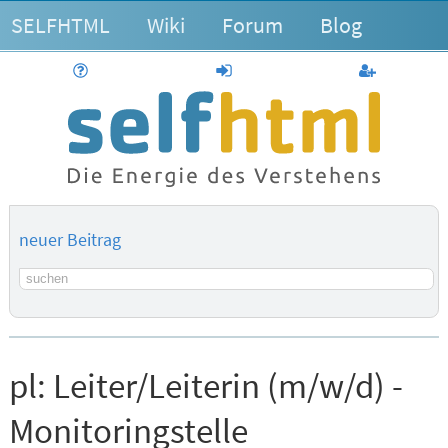
SELFHTML
Wiki
Forum
Blog
Hilfe
anmelden
Benutzerk
neuer Beitrag
Suchbegriff
pl:
Leiter/Leiterin (m/w/d) -
Monitoringstelle