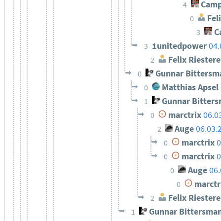
Camp
4
Feli
0
C
3
1unitedpower
04.
3
Felix Riestere
2
Gunnar Bittersm
0
Matthias Apsel
0
Gunnar Bitter
1
marctrix
06.0
0
Auge
06.03.
2
marctrix
0
0
marctrix
0
0
Auge
06.
0
marctr
0
Felix Riestere
2
Gunnar Bittersma
1