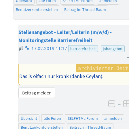
Übersicht
alle Foren
SELFHTML-Forum
anmelden
Benutzerkonto erstellen
Beitrag im Thread-Baum
Stellenangebot - Leiter/Leiterin (m/w/d) -
Monitoringstelle Barrierefreiheit
Homepage
pl
17.02.2019 11:17
barrierefreiheit
jobangebot
des
Autors
Das is oifach nur kronk (danke Ceylan).
Beitrag melden
–
negat
Übersicht
alle Foren
SELFHTML-Forum
anmelden
Benutzerkonto erstellen
Beitrag im Thread-Baum