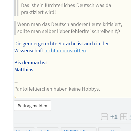
Das ist ein fürchterliches Deutsch was da
praktiziert wird!
Wenn man das Deutsch anderer Leute kritisiert,
sollte man selber lieber fehlerfrei schreiben 😉
Die gendergerechte Sprache ist auch in der
Wissenschaft
nicht unumstritten
.
Bis demnächst
Matthias
--
Pantoffeltierchen haben keine Hobbys.
Beitrag melden
+1
negativ 
po