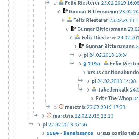
Felix Riesterer
23.02.2019 16:0
1
Gunnar Bittersmann
23.02.20
0
Felix Riesterer
23.02.2019 1
0
Gunnar Bittersmann
23.0
0
Felix Riesterer
24.02.20
0
Gunnar Bittersmann
2
1
pl
24.02.2019 10:34
0
§ 219a
Felix Rieste
0
ursus contionabund
0
pl
24.02.2019 14:08
0
Tabellenkalk
24.
0
Fritz The Whop
04
0
marctrix
23.02.2019 17:39
0
marctrix
22.02.2019 12:10
0
pl
22.02.2019 07:56
0
1984 - Renaissance
ursus contionab
0