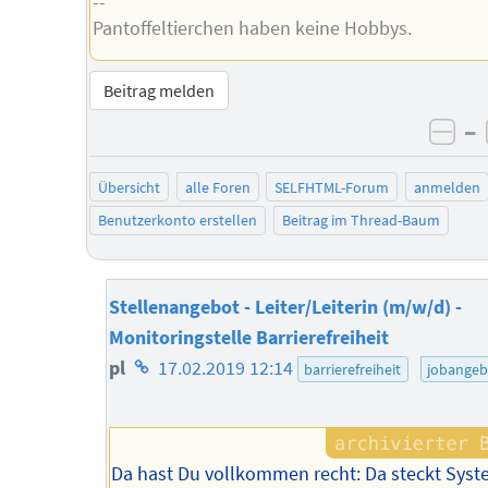
--
Pantoffeltierchen haben keine Hobbys.
Beitrag melden
–
neg
Übersicht
alle Foren
SELFHTML-Forum
anmelden
Benutzerkonto erstellen
Beitrag im Thread-Baum
Stellenangebot - Leiter/Leiterin (m/w/d) -
Monitoringstelle Barrierefreiheit
Homepage
pl
17.02.2019 12:14
barrierefreiheit
jobangeb
des
Autors
Da hast Du vollkommen recht: Da steckt Sys