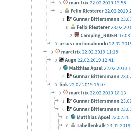
marctrix
22.02.2019 13:58
0
Felix Riesterer
22.02.2019 
-1
Gunnar Bittersmann
23.0
1
Felix Riesterer
23.02.20
0
Camping_RIDER
07.03
2
ursus contionabundo
22.02.201
0
marctrix
22.02.2019 11:18
0
Auge
22.02.2019 12:41
0
Matthias Apsel
22.02.2019 
0
Gunnar Bittersmann
23.0
0
link
22.02.2019 16:07
0
marctrix
22.02.2019 18:13
0
Gunnar Bittersmann
23.0
1
Gunnar Bittersmann
23.0
0
Matthias Apsel
23.02.20
0
Tabellenkalk
23.02.2019
0