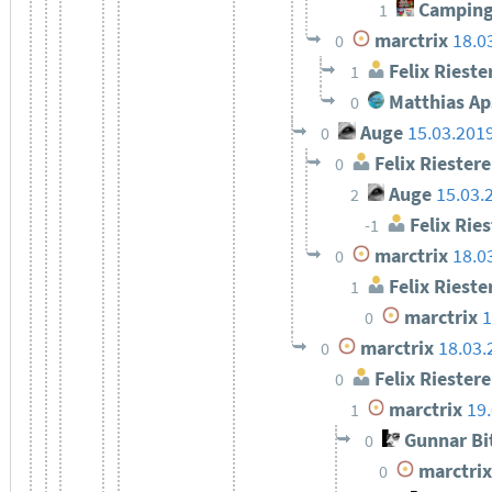
Camping
1
marctrix
18.0
0
Felix Rieste
1
Matthias Ap
0
Auge
15.03.201
0
Felix Riestere
0
Auge
15.03.
2
Felix Ries
-1
marctrix
18.0
0
Felix Rieste
1
marctrix
1
0
marctrix
18.03.
0
Felix Riestere
0
marctrix
19
1
Gunnar Bi
0
marctrix
0