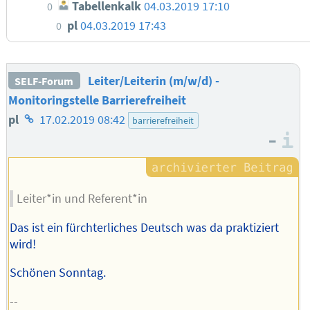
Tabellenkalk
04.03.2019 17:10
0
pl
04.03.2019 17:43
0
Leiter/Leiterin (m/w/d) -
SELF-Forum
Monitoringstelle Barrierefreiheit
Homepage
pl
17.02.2019 08:42
barrierefreiheit
–
des
I
Autors
Leiter*in und Referent*in
Das ist ein fürchterliches Deutsch was da praktiziert
wird!
Schönen Sonntag.
--