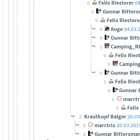
Felix Riesterer
04
0
Gunnar Bitter
2
Felix Riestere
0
Auge
04.03.
0
Gunnar Bit
4
Camping_R
1
Felix Ries
0
Camping
0
Gunnar Bit
0
Felix Ries
1
Gunnar 
0
marctr
0
Felix
0
Krautkopf Balger
20.03
2
marctrix
20.03.201
0
Gunnar Bittersma
0