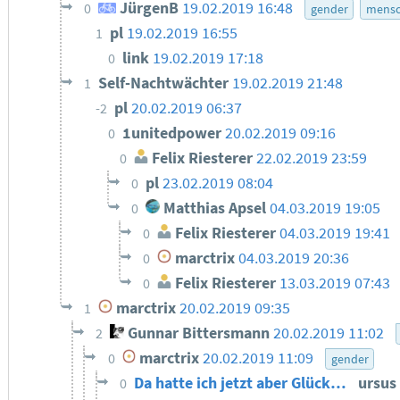
JürgenB
19.02.2019 16:48
0
gender
mensc
pl
19.02.2019 16:55
1
link
19.02.2019 17:18
0
Self-Nachtwächter
19.02.2019 21:48
1
pl
20.02.2019 06:37
-2
1unitedpower
20.02.2019 09:16
0
Felix Riesterer
22.02.2019 23:59
0
pl
23.02.2019 08:04
0
Matthias Apsel
04.03.2019 19:05
0
Felix Riesterer
04.03.2019 19:41
0
marctrix
04.03.2019 20:36
0
Felix Riesterer
13.03.2019 07:43
0
marctrix
20.02.2019 09:35
1
Gunnar Bittersmann
20.02.2019 11:02
2
marctrix
20.02.2019 11:09
0
gender
Da hatte ich jetzt aber Glück…
ursus
0