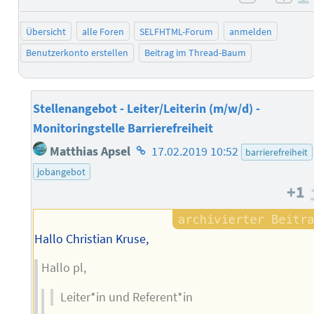
negativ 
posi
Übersicht
alle Foren
SELFHTML-Forum
anmelden
Benutzerkonto erstellen
Beitrag im Thread-Baum
Stellenangebot - Leiter/Leiterin (m/w/d) -
Monitoringstelle Barrierefreiheit
Homepage
Matthias Apsel
17.02.2019 10:52
barrierefreiheit
des
jobangebot
Autors
+1
Hallo Christian Kruse,
Hallo pl,
Leiter*in und Referent*in