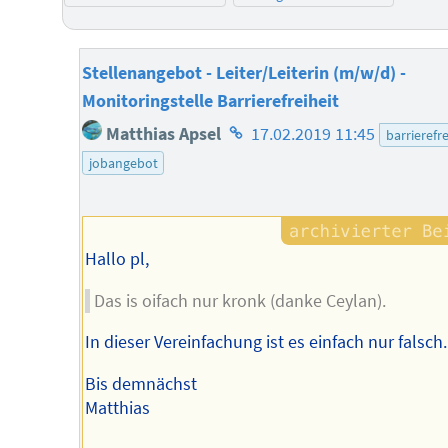
Stellenangebot - Leiter/Leiterin (m/w/d) -
Monitoringstelle Barrierefreiheit
Homepage
Matthias Apsel
17.02.2019 11:45
barrierefre
des
jobangebot
Autors
Hallo pl,
Das is oifach nur kronk (danke Ceylan).
In dieser Vereinfachung ist es einfach nur falsch.
Bis demnächst
Matthias