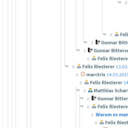
0
Feli
0
Gunnar Bit
1
Gunnar Bitter
1
Felix Riestere
0
Felix Riesterer
13.03
0
marctrix
14.03.201
0
Felix Riesterer
14
0
Matthias Schar
2
Gunnar Bitte
0
Felix Riestere
0
Warum es manch
2
Felix Ries
0