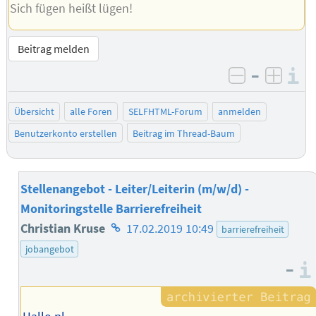
Sich fügen heißt lügen!
Beitrag melden
–
I
negativ be
posit
Übersicht
alle Foren
SELFHTML-Forum
anmelden
Benutzerkonto erstellen
Beitrag im Thread-Baum
Stellenangebot - Leiter/Leiterin (m/w/d) -
Monitoringstelle Barrierefreiheit
Homepage
Christian Kruse
17.02.2019 10:49
barrierefreiheit
des
jobangebot
–
Autors