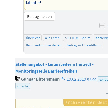
dahinter!
Beitrag melden
ne
Übersicht
alle Foren
SELFHTML-Forum
anmeld
Benutzerkonto erstellen
Beitrag im Thread-Baum
Stellenangebot - Leiter/Leiterin (m/w/d) -
Monitoringstelle Barrierefreiheit
Homepage
Gunnar Bittersmann
19.02.2019 07:44
gende
des
sprache
Autors