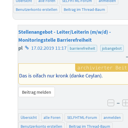
Übersicht
alle Foren
SELFHTML-Forum
anmelden
Benutzerkonto erstellen
Beitrag im Thread-Baum
Stellenangebot - Leiter/Leiterin (m/w/d) -
Monitoringstelle Barrierefreiheit
Homepage
pl
17.02.2019 11:17
barrierefreiheit
jobangebot
des
Autors
Das is oifach nur kronk (danke Ceylan).
Beitrag melden
–
negat
Übersicht
alle Foren
SELFHTML-Forum
anmelden
Benutzerkonto erstellen
Beitrag im Thread-Baum