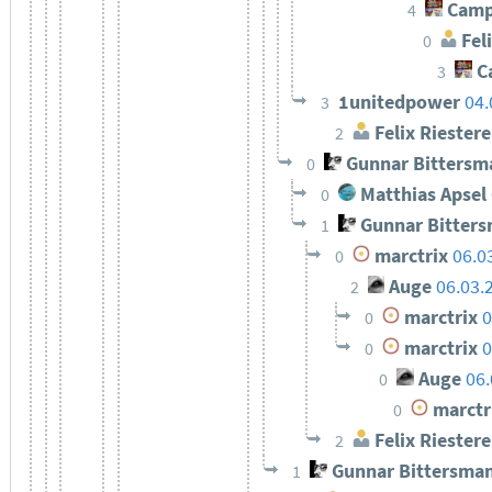
Camp
4
Feli
0
C
3
1unitedpower
04.
3
Felix Riestere
2
Gunnar Bittersm
0
Matthias Apsel
0
Gunnar Bitter
1
marctrix
06.0
0
Auge
06.03.
2
marctrix
0
0
marctrix
0
0
Auge
06.
0
marctr
0
Felix Riestere
2
Gunnar Bittersma
1