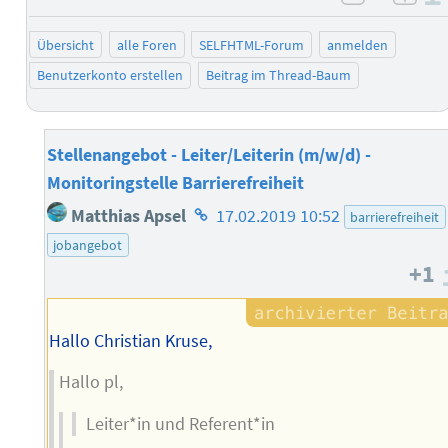
negativ 
posi
Übersicht
alle Foren
SELFHTML-Forum
anmelden
Benutzerkonto erstellen
Beitrag im Thread-Baum
Stellenangebot - Leiter/Leiterin (m/w/d) -
Monitoringstelle Barrierefreiheit
Homepage
Matthias Apsel
17.02.2019 10:52
barrierefreiheit
des
jobangebot
Autors
+1
Hallo Christian Kruse,
Hallo pl,
Leiter*in und Referent*in