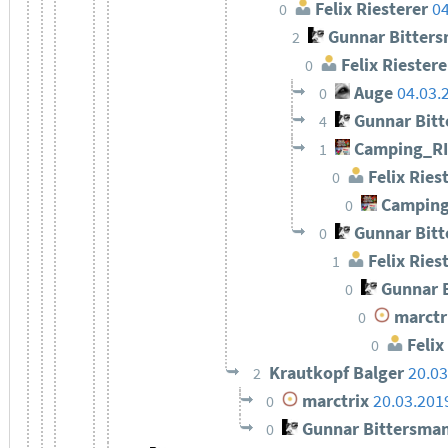
Felix Riesterer
04
0
Gunnar Bitter
2
Felix Riestere
0
Auge
04.03.
0
Gunnar Bit
4
Camping_R
1
Felix Ries
0
Camping
0
Gunnar Bit
0
Felix Ries
1
Gunnar 
0
marctr
0
Felix
0
Krautkopf Balger
20.03
2
marctrix
20.03.201
0
Gunnar Bittersma
0