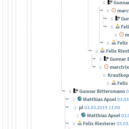
Gunnar
0
marct
0
Gun
0
Feli
0
ma
0
Felix
0
Felix Ries
0
Gunnar 
0
marctrix
0
Krautkop
0
Felix
0
Gunnar Bittersmann
0
5
Matthias Apsel
03.03
1
pl
03.03.2019 11:00
-2
Matthias Apsel
03.
1
Felix Riesterer
03.03
0