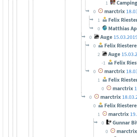
Camping
1
marctrix
18.0
0
Felix Rieste
1
Matthias Ap
0
Auge
15.03.201
0
Felix Riestere
0
Auge
15.03.
2
Felix Ries
-1
marctrix
18.0
0
Felix Rieste
1
marctrix
1
0
marctrix
18.03.
0
Felix Riestere
0
marctrix
19
1
Gunnar Bi
0
marctrix
0