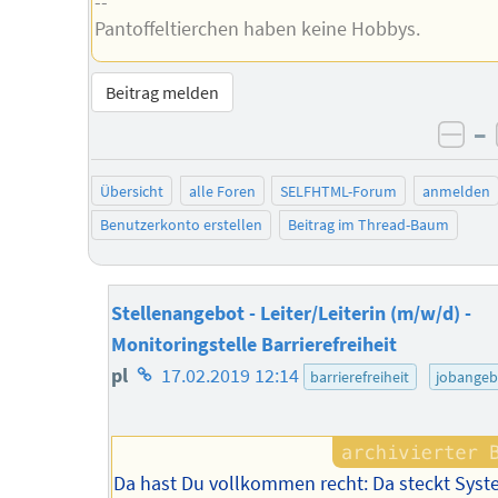
--
Pantoffeltierchen haben keine Hobbys.
Beitrag melden
–
neg
Übersicht
alle Foren
SELFHTML-Forum
anmelden
Benutzerkonto erstellen
Beitrag im Thread-Baum
Stellenangebot - Leiter/Leiterin (m/w/d) -
Monitoringstelle Barrierefreiheit
Homepage
pl
17.02.2019 12:14
barrierefreiheit
jobangeb
des
Autors
Da hast Du vollkommen recht: Da steckt Sys