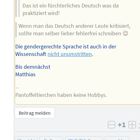
Das ist ein fürchterliches Deutsch was da
praktiziert wird!
Wenn man das Deutsch anderer Leute kritisiert,
sollte man selber lieber fehlerfrei schreiben 😉
Die gendergerechte Sprache ist auch in der
Wissenschaft
nicht unumstritten
.
Bis demnächst
Matthias
--
Pantoffeltierchen haben keine Hobbys.
Beitrag melden
+1
negativ 
po