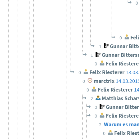
0
Feli
0
Gunnar Bit
1
Gunnar Bitter
1
Felix Riestere
0
Felix Riesterer
13.03
0
marctrix
14.03.201
0
Felix Riesterer
14
0
Matthias Schar
2
Gunnar Bitte
0
Felix Riestere
0
Warum es manch
2
Felix Ries
0