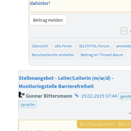
dahinter!
Beitrag melden
ne
Übersicht
alle Foren
SELFHTML-Forum
anmeld
Benutzerkonto erstellen
Beitrag im Thread-Baum
Stellenangebot - Leiter/Leiterin (m/w/d) -
Monitoringstelle Barrierefreiheit
Homepage
Gunnar Bittersmann
19.02.2019 07:44
gende
des
sprache
Autors