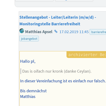
Stellenangebot - Leiter/Leiterin (m/w/d) -
Monitoringstelle Barrierefreiheit
Homepage
Matthias Apsel
17.02.2019 11:45
barrierefre
des
jobangebot
Autors
Hallo pl,
Das is oifach nur kronk (danke Ceylan).
In dieser Vereinfachung ist es einfach nur falsch.
Bis demnächst
Matthias