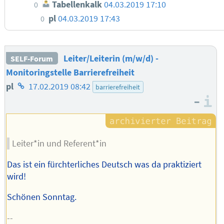
Tabellenkalk
04.03.2019 17:10
0
pl
04.03.2019 17:43
0
Leiter/Leiterin (m/w/d) -
SELF-Forum
Monitoringstelle Barrierefreiheit
Homepage
pl
17.02.2019 08:42
barrierefreiheit
–
des
I
Autors
Leiter*in und Referent*in
Das ist ein fürchterliches Deutsch was da praktiziert
wird!
Schönen Sonntag.
--