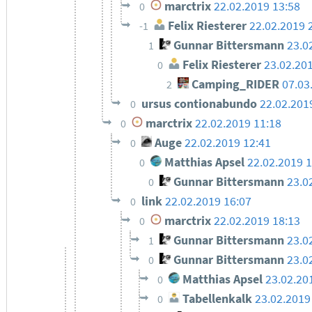
marctrix
22.02.2019 13:58
0
Felix Riesterer
22.02.2019 
-1
Gunnar Bittersmann
23.0
1
Felix Riesterer
23.02.20
0
Camping_RIDER
07.03
2
ursus contionabundo
22.02.201
0
marctrix
22.02.2019 11:18
0
Auge
22.02.2019 12:41
0
Matthias Apsel
22.02.2019 
0
Gunnar Bittersmann
23.0
0
link
22.02.2019 16:07
0
marctrix
22.02.2019 18:13
0
Gunnar Bittersmann
23.0
1
Gunnar Bittersmann
23.0
0
Matthias Apsel
23.02.20
0
Tabellenkalk
23.02.2019
0