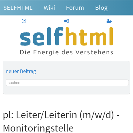
SELFHTML
Wiki
Forum
Blog
Hilfe
anmelden
Benutzerk
neuer Beitrag
Suchbegriff
pl:
Leiter/Leiterin (m/w/d) -
Monitoringstelle