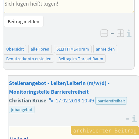
Sich fügen heißt lügen!
Beitrag melden
–
I
negativ be
posit
Übersicht
alle Foren
SELFHTML-Forum
anmelden
Benutzerkonto erstellen
Beitrag im Thread-Baum
Stellenangebot - Leiter/Leiterin (m/w/d) -
Monitoringstelle Barrierefreiheit
Homepage
Christian Kruse
17.02.2019 10:49
barrierefreiheit
des
jobangebot
–
Autors