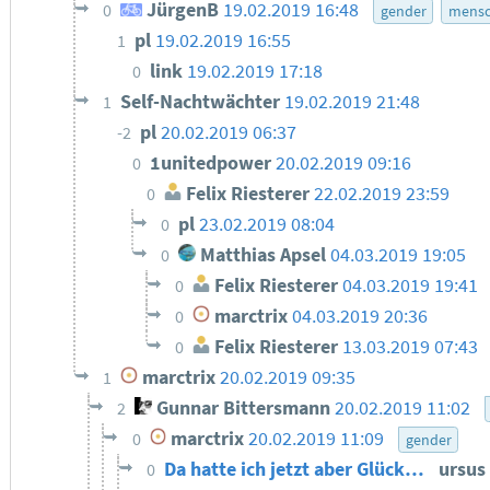
JürgenB
19.02.2019 16:48
0
gender
mensc
pl
19.02.2019 16:55
1
link
19.02.2019 17:18
0
Self-Nachtwächter
19.02.2019 21:48
1
pl
20.02.2019 06:37
-2
1unitedpower
20.02.2019 09:16
0
Felix Riesterer
22.02.2019 23:59
0
pl
23.02.2019 08:04
0
Matthias Apsel
04.03.2019 19:05
0
Felix Riesterer
04.03.2019 19:41
0
marctrix
04.03.2019 20:36
0
Felix Riesterer
13.03.2019 07:43
0
marctrix
20.02.2019 09:35
1
Gunnar Bittersmann
20.02.2019 11:02
2
marctrix
20.02.2019 11:09
0
gender
Da hatte ich jetzt aber Glück…
ursus
0