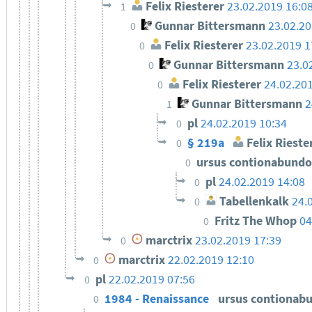
Felix Riesterer
23.02.2019 16:0
1
Gunnar Bittersmann
23.02.20
0
Felix Riesterer
23.02.2019 1
0
Gunnar Bittersmann
23.0
0
Felix Riesterer
24.02.20
0
Gunnar Bittersmann
2
1
pl
24.02.2019 10:34
0
§ 219a
Felix Rieste
0
ursus contionabund
0
pl
24.02.2019 14:08
0
Tabellenkalk
24.
0
Fritz The Whop
04
0
marctrix
23.02.2019 17:39
0
marctrix
22.02.2019 12:10
0
pl
22.02.2019 07:56
0
1984 - Renaissance
ursus contionab
0