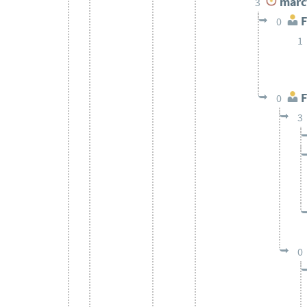
marc
3
F
0
1
F
0
3
0