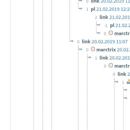
link
20.02.2019 11
0
pl
21.02.2019 12:2
1
link
21.02.201
2
pl
21.02.
-1
marctr
0
link
20.02.2019 11:07
0
marctrix
20.02
0
link
20.02.201
1
marctr
0
link
2
0
1