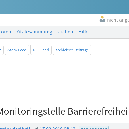
nicht ang
Foren
Zitatesammlung
suchen
Hilfe
t
Atom-Feed
RSS-Feed
archivierte Beiträge
Monitoringstelle Barrierefreihei
arrierefreiheit
pl
17.02.2019 08:42
barrierefreiheit