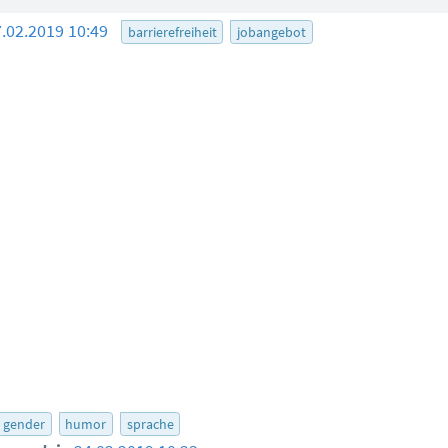
7.02.2019 10:49
barrierefreiheit
jobangebot
gender
humor
sprache