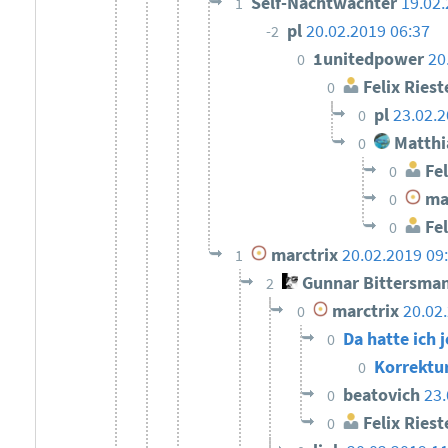
Self-Nachtwächter
19.02.
1
pl
20.02.2019 06:37
-2
1unitedpower
20
0
Felix Riest
0
pl
23.02.2
0
Matthi
0
Fel
0
mar
0
Fel
0
marctrix
20.02.2019 09
1
Gunnar Bittersma
2
marctrix
20.02
0
Da hatte ich
0
Korrektu
0
beatovich
23.
0
Felix Riest
0