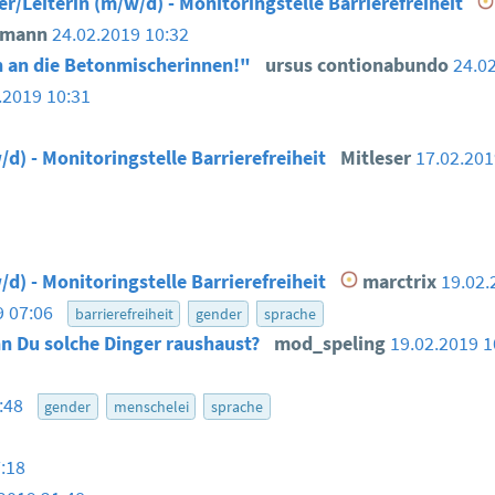
er/Leiterin (m/w/d) - Monitoringstelle Barrierefreiheit
smann
24.02.2019 10:32
 an die Betonmischerinnen!"
ursus contionabundo
24.0
.2019 10:31
/d) - Monitoringstelle Barrierefreiheit
Mitleser
17.02.20
/d) - Monitoringstelle Barrierefreiheit
marctrix
19.02.
9 07:06
barrierefreiheit
gender
sprache
n Du solche Dinger raushaust?
mod_speling
19.02.2019 
6:48
gender
menschelei
sprache
:18