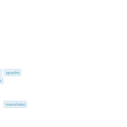
r
sprache
e
5
menschelei