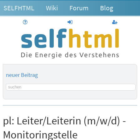
SELFHTML
Wiki
Forum
Blog
Hilfe
anmelden
Benutzerk
neuer Beitrag
Suchbegriff
pl:
Leiter/Leiterin (m/w/d) -
Monitoringstelle