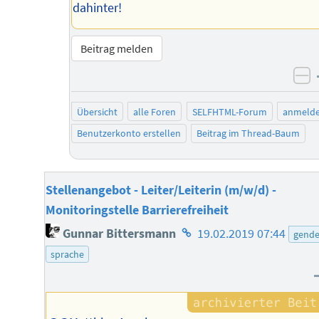
dahinter!
Beitrag melden
ne
Übersicht
alle Foren
SELFHTML-Forum
anmeld
Benutzerkonto erstellen
Beitrag im Thread-Baum
Stellenangebot - Leiter/Leiterin (m/w/d) -
Monitoringstelle Barrierefreiheit
Homepage
Gunnar Bittersmann
19.02.2019 07:44
gende
des
sprache
Autors