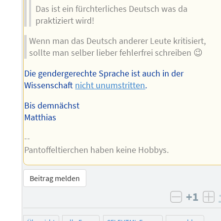
Das ist ein fürchterliches Deutsch was da
praktiziert wird!
Wenn man das Deutsch anderer Leute kritisiert,
sollte man selber lieber fehlerfrei schreiben 😉
Die gendergerechte Sprache ist auch in der
Wissenschaft
nicht unumstritten
.
Bis demnächst
Matthias
--
Pantoffeltierchen haben keine Hobbys.
Beitrag melden
+1
negativ 
po