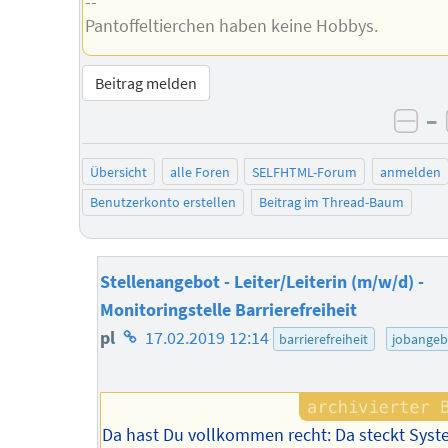
--
Pantoffeltierchen haben keine Hobbys.
Beitrag melden
–
neg
Übersicht
alle Foren
SELFHTML-Forum
anmelden
Benutzerkonto erstellen
Beitrag im Thread-Baum
Stellenangebot - Leiter/Leiterin (m/w/d) -
Monitoringstelle Barrierefreiheit
Homepage
pl
17.02.2019 12:14
barrierefreiheit
jobangeb
des
Autors
Da hast Du vollkommen recht: Da steckt Sys