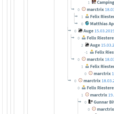
Camping
1
marctrix
18.0
0
Felix Rieste
1
Matthias Ap
0
Auge
15.03.201
0
Felix Riestere
0
Auge
15.03.
2
Felix Ries
-1
marctrix
18.0
0
Felix Rieste
1
marctrix
1
0
marctrix
18.03.
0
Felix Riestere
0
marctrix
19
1
Gunnar Bi
0
marctrix
0