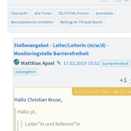
negativ 
posi
Übersicht
alle Foren
SELFHTML-Forum
anmelden
Benutzerkonto erstellen
Beitrag im Thread-Baum
Stellenangebot - Leiter/Leiterin (m/w/d) -
Monitoringstelle Barrierefreiheit
Homepage
Matthias Apsel
17.02.2019 10:52
barrierefreiheit
des
jobangebot
Autors
+1
Hallo Christian Kruse,
Hallo pl,
Leiter*in und Referent*in