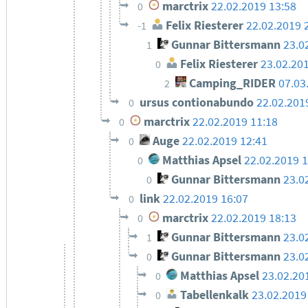
marctrix
22.02.2019 13:58
0
Felix Riesterer
22.02.2019 
-1
Gunnar Bittersmann
23.0
1
Felix Riesterer
23.02.20
0
Camping_RIDER
07.03
2
ursus contionabundo
22.02.201
0
marctrix
22.02.2019 11:18
0
Auge
22.02.2019 12:41
0
Matthias Apsel
22.02.2019 
0
Gunnar Bittersmann
23.0
0
link
22.02.2019 16:07
0
marctrix
22.02.2019 18:13
0
Gunnar Bittersmann
23.0
1
Gunnar Bittersmann
23.0
0
Matthias Apsel
23.02.20
0
Tabellenkalk
23.02.2019
0