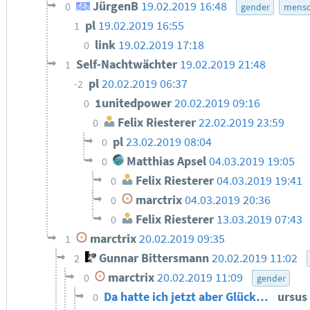
JürgenB
19.02.2019 16:48
0
gender
mensc
pl
19.02.2019 16:55
1
link
19.02.2019 17:18
0
Self-Nachtwächter
19.02.2019 21:48
1
pl
20.02.2019 06:37
-2
1unitedpower
20.02.2019 09:16
0
Felix Riesterer
22.02.2019 23:59
0
pl
23.02.2019 08:04
0
Matthias Apsel
04.03.2019 19:05
0
Felix Riesterer
04.03.2019 19:41
0
marctrix
04.03.2019 20:36
0
Felix Riesterer
13.03.2019 07:43
0
marctrix
20.02.2019 09:35
1
Gunnar Bittersmann
20.02.2019 11:02
2
marctrix
20.02.2019 11:09
0
gender
Da hatte ich jetzt aber Glück…
ursus
0