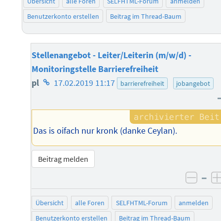
Übersicht
alle Foren
SELFHTML-Forum
anmelden
Benutzerkonto erstellen
Beitrag im Thread-Baum
Stellenangebot - Leiter/Leiterin (m/w/d) -
Monitoringstelle Barrierefreiheit
Homepage
pl
17.02.2019 11:17
barrierefreiheit
jobangebot
des
Autors
Das is oifach nur kronk (danke Ceylan).
Beitrag melden
–
negat
Übersicht
alle Foren
SELFHTML-Forum
anmelden
Benutzerkonto erstellen
Beitrag im Thread-Baum