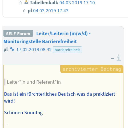
Tabellenkalk
04.03.2019 17:10
0
pl
04.03.2019 17:43
0
Leiter/Leiterin (m/w/d) -
SELF-Forum
Monitoringstelle Barrierefreiheit
Homepage
pl
17.02.2019 08:42
barrierefreiheit
–
des
I
Autors
Leiter*in und Referent*in
Das ist ein fürchterliches Deutsch was da praktiziert
wird!
Schönen Sonntag.
--