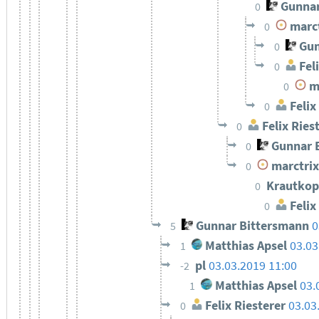
Gunnar
0
marct
0
Gun
0
Feli
0
ma
0
Felix
0
Felix Ries
0
Gunnar 
0
marctrix
0
Krautkop
0
Felix
0
Gunnar Bittersmann
0
5
Matthias Apsel
03.03
1
pl
03.03.2019 11:00
-2
Matthias Apsel
03.
1
Felix Riesterer
03.03
0