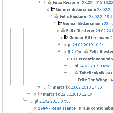
Felix Riesterer
23.02.2019 16:0
1
Gunnar Bittersmann
23.02.20
0
Felix Riesterer
23.02.2019 1
0
Gunnar Bittersmann
23.0
0
Felix Riesterer
24.02.20
0
Gunnar Bittersmann
2
1
pl
24.02.2019 10:34
0
§ 219a
Felix Rieste
0
ursus contionabund
0
pl
24.02.2019 14:08
0
Tabellenkalk
24.
0
Fritz The Whop
04
0
marctrix
23.02.2019 17:39
0
marctrix
22.02.2019 12:10
0
pl
22.02.2019 07:56
0
1984 - Renaissance
ursus contionab
0