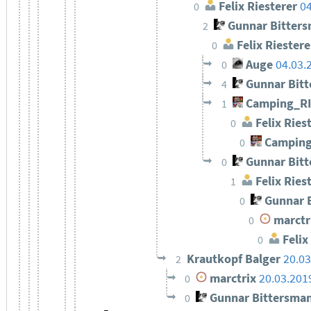
Felix Riesterer
04
0
Gunnar Bitter
2
Felix Riestere
0
Auge
04.03.
0
Gunnar Bit
4
Camping_R
1
Felix Ries
0
Camping
0
Gunnar Bit
0
Felix Ries
1
Gunnar 
0
marctr
0
Felix
0
Krautkopf Balger
20.03
2
marctrix
20.03.201
0
Gunnar Bittersma
0