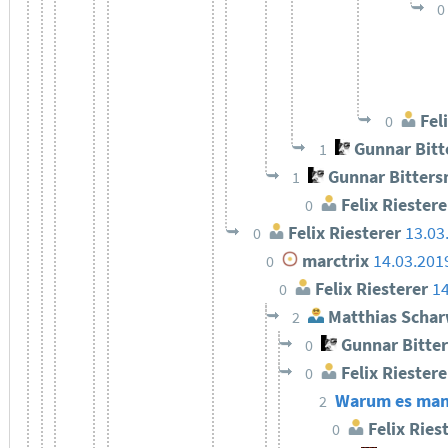
0
Feli
0
Gunnar Bit
1
Gunnar Bitter
1
Felix Riestere
0
Felix Riesterer
13.03
0
marctrix
14.03.201
0
Felix Riesterer
14
0
Matthias Schar
2
Gunnar Bitte
0
Felix Riestere
0
Warum es manch
2
Felix Ries
0