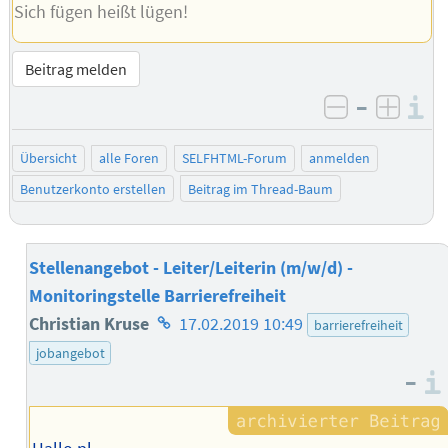
Sich fügen heißt lügen!
Beitrag melden
–
I
negativ be
posit
Übersicht
alle Foren
SELFHTML-Forum
anmelden
Benutzerkonto erstellen
Beitrag im Thread-Baum
Stellenangebot - Leiter/Leiterin (m/w/d) -
Monitoringstelle Barrierefreiheit
Homepage
Christian Kruse
17.02.2019 10:49
barrierefreiheit
des
jobangebot
–
Autors