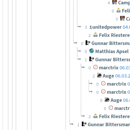
Camp
4
Feli
0
C
3
1unitedpower
04.
3
Felix Riestere
2
Gunnar Bittersm
0
Matthias Apsel
0
Gunnar Bitter
1
marctrix
06.0
0
Auge
06.03.
2
marctrix
0
0
marctrix
0
0
Auge
06.
0
marctr
0
Felix Riestere
2
Gunnar Bittersma
1