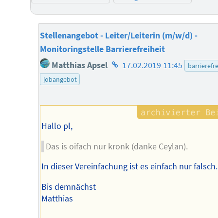
Stellenangebot - Leiter/Leiterin (m/w/d) -
Monitoringstelle Barrierefreiheit
Homepage
Matthias Apsel
17.02.2019 11:45
barrierefre
des
jobangebot
Autors
Hallo pl,
Das is oifach nur kronk (danke Ceylan).
In dieser Vereinfachung ist es einfach nur falsch.
Bis demnächst
Matthias