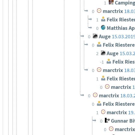
Camping
1
marctrix
18.0
0
Felix Rieste
1
Matthias Ap
0
Auge
15.03.201
0
Felix Riestere
0
Auge
15.03.
2
Felix Ries
-1
marctrix
18.0
0
Felix Rieste
1
marctrix
1
0
marctrix
18.03.
0
Felix Riestere
0
marctrix
19
1
Gunnar Bi
0
marctrix
0