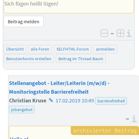
Sich fügen heißt lügen!
Beitrag melden
–
I
negativ be
posit
Übersicht
alle Foren
SELFHTML-Forum
anmelden
Benutzerkonto erstellen
Beitrag im Thread-Baum
Stellenangebot - Leiter/Leiterin (m/w/d) -
Monitoringstelle Barrierefreiheit
Homepage
Christian Kruse
17.02.2019 10:49
barrierefreiheit
des
jobangebot
–
Autors