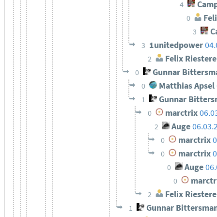
Camp
4
Feli
0
C
3
1unitedpower
04.
3
Felix Riestere
2
Gunnar Bittersm
0
Matthias Apsel
0
Gunnar Bitter
1
marctrix
06.0
0
Auge
06.03.
2
marctrix
0
0
marctrix
0
0
Auge
06.
0
marctr
0
Felix Riestere
2
Gunnar Bittersma
1