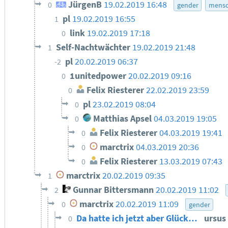
JürgenB
19.02.2019 16:48
0
gender
mensc
pl
19.02.2019 16:55
1
link
19.02.2019 17:18
0
Self-Nachtwächter
19.02.2019 21:48
1
pl
20.02.2019 06:37
-2
1unitedpower
20.02.2019 09:16
0
Felix Riesterer
22.02.2019 23:59
0
pl
23.02.2019 08:04
0
Matthias Apsel
04.03.2019 19:05
0
Felix Riesterer
04.03.2019 19:41
0
marctrix
04.03.2019 20:36
0
Felix Riesterer
13.03.2019 07:43
0
marctrix
20.02.2019 09:35
1
Gunnar Bittersmann
20.02.2019 11:02
2
marctrix
20.02.2019 11:09
0
gender
Da hatte ich jetzt aber Glück…
ursus
0