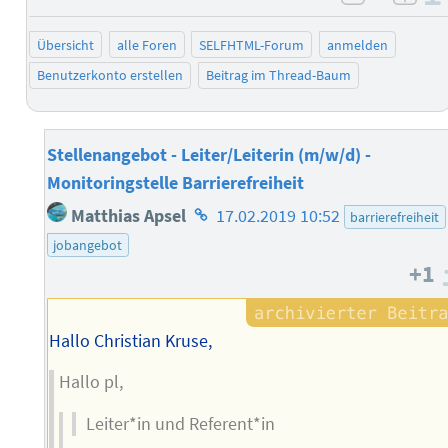
negativ 
posi
Übersicht
alle Foren
SELFHTML-Forum
anmelden
Benutzerkonto erstellen
Beitrag im Thread-Baum
Stellenangebot - Leiter/Leiterin (m/w/d) -
Monitoringstelle Barrierefreiheit
Homepage
Matthias Apsel
17.02.2019 10:52
barrierefreiheit
des
jobangebot
Autors
+1
Hallo Christian Kruse,
Hallo pl,
Leiter*in und Referent*in