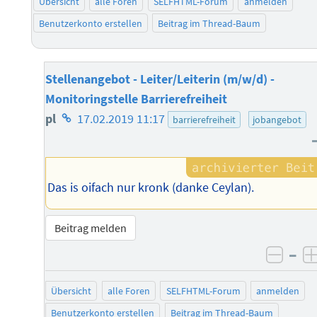
Übersicht
alle Foren
SELFHTML-Forum
anmelden
Benutzerkonto erstellen
Beitrag im Thread-Baum
Stellenangebot - Leiter/Leiterin (m/w/d) -
Monitoringstelle Barrierefreiheit
Homepage
pl
17.02.2019 11:17
barrierefreiheit
jobangebot
des
Autors
Das is oifach nur kronk (danke Ceylan).
Beitrag melden
–
negat
Übersicht
alle Foren
SELFHTML-Forum
anmelden
Benutzerkonto erstellen
Beitrag im Thread-Baum