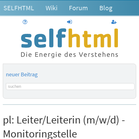
SELFHTML
Wiki
Forum
Blog
Hilfe
anmelden
Benutzerk
neuer Beitrag
Suchbegriff
pl:
Leiter/Leiterin (m/w/d) -
Monitoringstelle