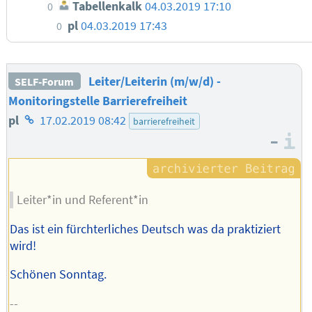
Tabellenkalk
04.03.2019 17:10
0
pl
04.03.2019 17:43
0
Leiter/Leiterin (m/w/d) -
SELF-Forum
Monitoringstelle Barrierefreiheit
Homepage
pl
17.02.2019 08:42
barrierefreiheit
–
des
I
Autors
Leiter*in und Referent*in
Das ist ein fürchterliches Deutsch was da praktiziert
wird!
Schönen Sonntag.
--