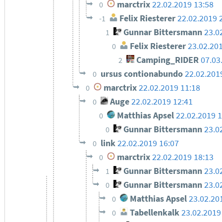
marctrix
22.02.2019 13:58
0
Felix Riesterer
22.02.2019 
-1
Gunnar Bittersmann
23.0
1
Felix Riesterer
23.02.20
0
Camping_RIDER
07.03
2
ursus contionabundo
22.02.201
0
marctrix
22.02.2019 11:18
0
Auge
22.02.2019 12:41
0
Matthias Apsel
22.02.2019 
0
Gunnar Bittersmann
23.0
0
link
22.02.2019 16:07
0
marctrix
22.02.2019 18:13
0
Gunnar Bittersmann
23.0
1
Gunnar Bittersmann
23.0
0
Matthias Apsel
23.02.20
0
Tabellenkalk
23.02.2019
0