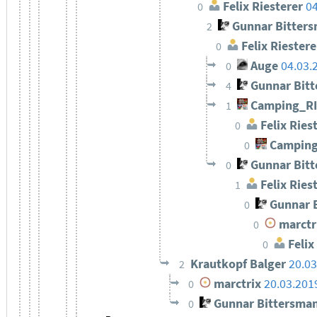
Felix Riesterer
04
0
Gunnar Bitter
2
Felix Riestere
0
Auge
04.03.
0
Gunnar Bit
4
Camping_R
1
Felix Ries
0
Camping
0
Gunnar Bit
0
Felix Ries
1
Gunnar 
0
marctr
0
Felix
0
Krautkopf Balger
20.03
2
marctrix
20.03.201
0
Gunnar Bittersma
0