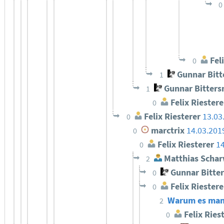
0
Feli
0
Gunnar Bit
1
Gunnar Bitter
1
Felix Riestere
0
Felix Riesterer
13.03
0
marctrix
14.03.201
0
Felix Riesterer
14
0
Matthias Schar
2
Gunnar Bitte
0
Felix Riestere
0
Warum es manch
2
Felix Ries
0