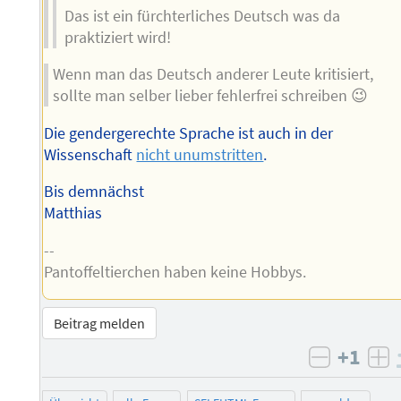
Das ist ein fürchterliches Deutsch was da
praktiziert wird!
Wenn man das Deutsch anderer Leute kritisiert,
sollte man selber lieber fehlerfrei schreiben 😉
Die gendergerechte Sprache ist auch in der
Wissenschaft
nicht unumstritten
.
Bis demnächst
Matthias
--
Pantoffeltierchen haben keine Hobbys.
Beitrag melden
+1
negativ 
po