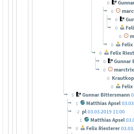
Gunnar
0
marct
0
Gun
0
Feli
0
ma
0
Felix
0
Felix Ries
0
Gunnar 
0
marctrix
0
Krautkop
0
Felix
0
Gunnar Bittersmann
0
5
Matthias Apsel
03.03
1
pl
03.03.2019 11:00
-2
Matthias Apsel
03.
1
Felix Riesterer
03.03
0