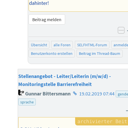
dahinter!
Beitrag melden
ne
Übersicht
alle Foren
SELFHTML-Forum
anmeld
Benutzerkonto erstellen
Beitrag im Thread-Baum
Stellenangebot - Leiter/Leiterin (m/w/d) -
Monitoringstelle Barrierefreiheit
Homepage
Gunnar Bittersmann
19.02.2019 07:44
gende
des
sprache
Autors