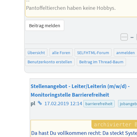
--
Pantoffeltierchen haben keine Hobbys.
Beitrag melden
–
neg
Übersicht
alle Foren
SELFHTML-Forum
anmelden
Benutzerkonto erstellen
Beitrag im Thread-Baum
Stellenangebot - Leiter/Leiterin (m/w/d) -
Monitoringstelle Barrierefreiheit
Homepage
pl
17.02.2019 12:14
barrierefreiheit
jobangeb
des
Autors
Da hast Du vollkommen recht: Da steckt Sys