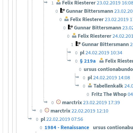
Felix Riesterer
23.02.2019 16:0
1
Gunnar Bittersmann
23.02.20
0
Felix Riesterer
23.02.2019 1
0
Gunnar Bittersmann
23.0
0
Felix Riesterer
24.02.20
0
Gunnar Bittersmann
2
1
pl
24.02.2019 10:34
0
§ 219a
Felix Rieste
0
ursus contionabund
0
pl
24.02.2019 14:08
0
Tabellenkalk
24.
0
Fritz The Whop
04
0
marctrix
23.02.2019 17:39
0
marctrix
22.02.2019 12:10
0
pl
22.02.2019 07:56
0
1984 - Renaissance
ursus contionab
0