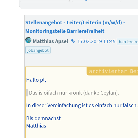
Stellenangebot - Leiter/Leiterin (m/w/d) -
Monitoringstelle Barrierefreiheit
Homepage
Matthias Apsel
17.02.2019 11:45
barrierefre
des
jobangebot
Autors
Hallo pl,
Das is oifach nur kronk (danke Ceylan).
In dieser Vereinfachung ist es einfach nur falsch.
Bis demnächst
Matthias