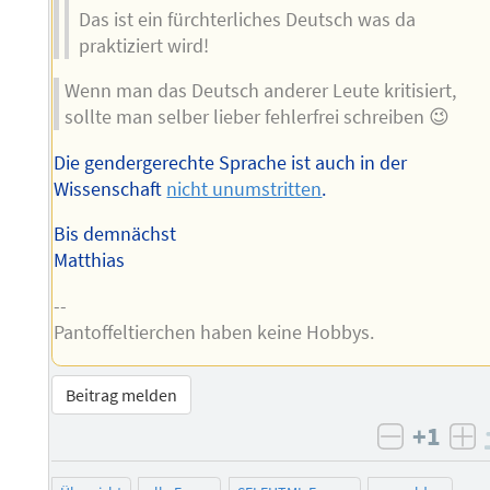
Das ist ein fürchterliches Deutsch was da
praktiziert wird!
Wenn man das Deutsch anderer Leute kritisiert,
sollte man selber lieber fehlerfrei schreiben 😉
Die gendergerechte Sprache ist auch in der
Wissenschaft
nicht unumstritten
.
Bis demnächst
Matthias
--
Pantoffeltierchen haben keine Hobbys.
Beitrag melden
+1
negativ 
po