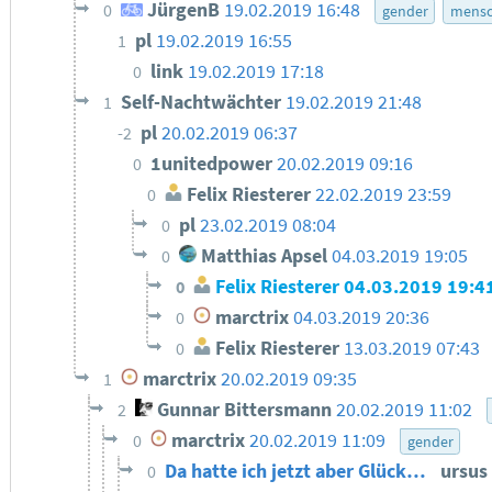
JürgenB
19.02.2019 16:48
0
gender
mensc
pl
19.02.2019 16:55
1
link
19.02.2019 17:18
0
Self-Nachtwächter
19.02.2019 21:48
1
pl
20.02.2019 06:37
-2
1unitedpower
20.02.2019 09:16
0
Felix Riesterer
22.02.2019 23:59
0
pl
23.02.2019 08:04
0
Matthias Apsel
04.03.2019 19:05
0
Felix Riesterer
04.03.2019 19:4
0
marctrix
04.03.2019 20:36
0
Felix Riesterer
13.03.2019 07:43
0
marctrix
20.02.2019 09:35
1
Gunnar Bittersmann
20.02.2019 11:02
2
marctrix
20.02.2019 11:09
0
gender
Da hatte ich jetzt aber Glück…
ursus
0