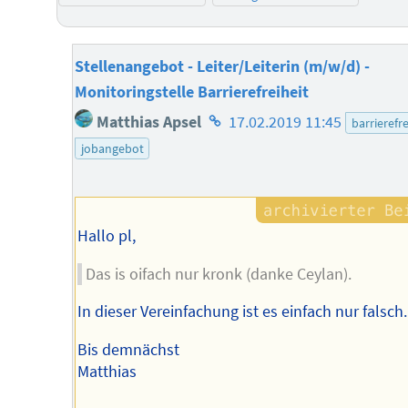
Stellenangebot - Leiter/Leiterin (m/w/d) -
Monitoringstelle Barrierefreiheit
Homepage
Matthias Apsel
17.02.2019 11:45
barrierefre
des
jobangebot
Autors
Hallo pl,
Das is oifach nur kronk (danke Ceylan).
In dieser Vereinfachung ist es einfach nur falsch.
Bis demnächst
Matthias