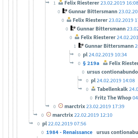
Felix Riesterer
23.02.2019 16:0
1
Gunnar Bittersmann
23.02.20
0
Felix Riesterer
23.02.2019 1
0
Gunnar Bittersmann
23.0
0
Felix Riesterer
24.02.20
0
Gunnar Bittersmann
2
1
pl
24.02.2019 10:34
0
§ 219a
Felix Rieste
0
ursus contionabund
0
pl
24.02.2019 14:08
0
Tabellenkalk
24.
0
Fritz The Whop
04
0
marctrix
23.02.2019 17:39
0
marctrix
22.02.2019 12:10
0
pl
22.02.2019 07:56
0
1984 - Renaissance
ursus contionab
0