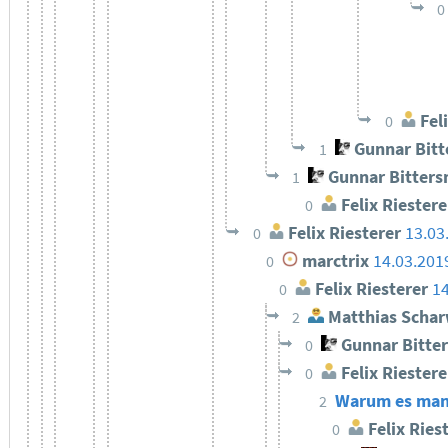
0
Feli
0
Gunnar Bit
1
Gunnar Bitter
1
Felix Riestere
0
Felix Riesterer
13.03
0
marctrix
14.03.201
0
Felix Riesterer
14
0
Matthias Schar
2
Gunnar Bitte
0
Felix Riestere
0
Warum es manch
2
Felix Ries
0