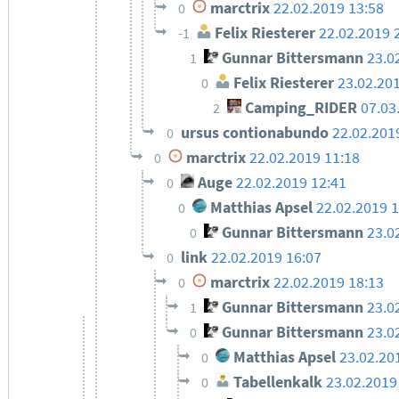
marctrix
22.02.2019 13:58
0
Felix Riesterer
22.02.2019 
-1
Gunnar Bittersmann
23.0
1
Felix Riesterer
23.02.20
0
Camping_RIDER
07.03
2
ursus contionabundo
22.02.201
0
marctrix
22.02.2019 11:18
0
Auge
22.02.2019 12:41
0
Matthias Apsel
22.02.2019 
0
Gunnar Bittersmann
23.0
0
link
22.02.2019 16:07
0
marctrix
22.02.2019 18:13
0
Gunnar Bittersmann
23.0
1
Gunnar Bittersmann
23.0
0
Matthias Apsel
23.02.20
0
Tabellenkalk
23.02.2019
0