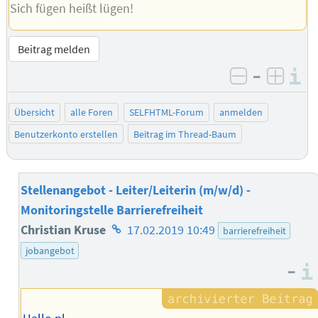
Sich fügen heißt lügen!
Beitrag melden
–
I
negativ be
posit
Übersicht
alle Foren
SELFHTML-Forum
anmelden
Benutzerkonto erstellen
Beitrag im Thread-Baum
Stellenangebot - Leiter/Leiterin (m/w/d) -
Monitoringstelle Barrierefreiheit
Homepage
Christian Kruse
17.02.2019 10:49
barrierefreiheit
des
jobangebot
–
Autors