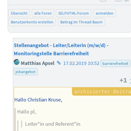
negativ 
posi
Übersicht
alle Foren
SELFHTML-Forum
anmelden
Benutzerkonto erstellen
Beitrag im Thread-Baum
Stellenangebot - Leiter/Leiterin (m/w/d) -
Monitoringstelle Barrierefreiheit
Homepage
Matthias Apsel
17.02.2019 10:52
barrierefreiheit
des
jobangebot
Autors
+1
Hallo Christian Kruse,
Hallo pl,
Leiter*in und Referent*in