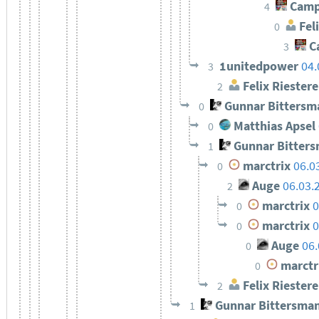
Camp
4
Feli
0
C
3
1unitedpower
04.
3
Felix Riestere
2
Gunnar Bittersm
0
Matthias Apsel
0
Gunnar Bitter
1
marctrix
06.0
0
Auge
06.03.
2
marctrix
0
0
marctrix
0
0
Auge
06.
0
marctr
0
Felix Riestere
2
Gunnar Bittersma
1