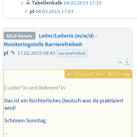
Tabellenkalk
04.03.2019 17:10
0
pl
04.03.2019 17:43
0
Leiter/Leiterin (m/w/d) -
SELF-Forum
Monitoringstelle Barrierefreiheit
Homepage
pl
17.02.2019 08:42
barrierefreiheit
–
des
I
Autors
Leiter*in und Referent*in
Das ist ein fürchterliches Deutsch was da praktiziert
wird!
Schönen Sonntag.
--