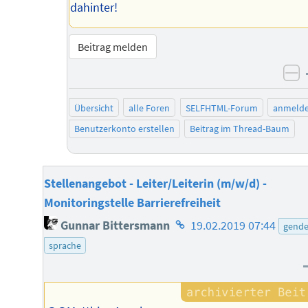
dahinter!
Beitrag melden
ne
Übersicht
alle Foren
SELFHTML-Forum
anmeld
Benutzerkonto erstellen
Beitrag im Thread-Baum
Stellenangebot - Leiter/Leiterin (m/w/d) -
Monitoringstelle Barrierefreiheit
Homepage
Gunnar Bittersmann
19.02.2019 07:44
gende
des
sprache
Autors