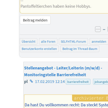
--
Pantoffeltierchen haben keine Hobbys.
Beitrag melden
–
neg
Übersicht
alle Foren
SELFHTML-Forum
anmelden
Benutzerkonto erstellen
Beitrag im Thread-Baum
Stellenangebot - Leiter/Leiterin (m/w/d) -
Monitoringstelle Barrierefreiheit
Homepage
pl
17.02.2019 12:14
barrierefreiheit
jobangeb
des
Autors
Da hast Du vollkommen recht: Da steckt Sys