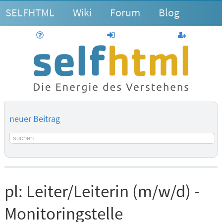
SELFHTML
Wiki
Forum
Blog
Hilfe
anmelden
Benutzerk
neuer Beitrag
Suchbegriff
pl:
Leiter/Leiterin (m/w/d) -
Monitoringstelle