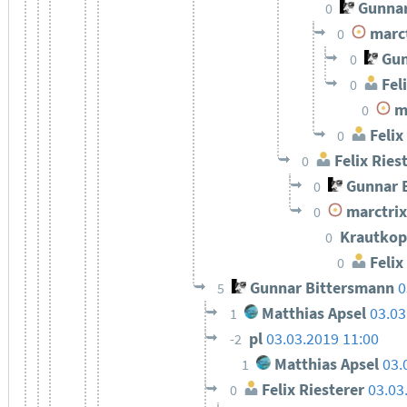
Gunnar
0
marct
0
Gun
0
Feli
0
ma
0
Felix
0
Felix Ries
0
Gunnar 
0
marctrix
0
Krautkop
0
Felix
0
Gunnar Bittersmann
0
5
Matthias Apsel
03.03
1
pl
03.03.2019 11:00
-2
Matthias Apsel
03.
1
Felix Riesterer
03.03
0