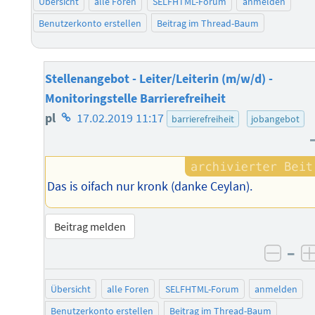
Übersicht
alle Foren
SELFHTML-Forum
anmelden
Benutzerkonto erstellen
Beitrag im Thread-Baum
Stellenangebot - Leiter/Leiterin (m/w/d) -
Monitoringstelle Barrierefreiheit
Homepage
pl
17.02.2019 11:17
barrierefreiheit
jobangebot
des
Autors
Das is oifach nur kronk (danke Ceylan).
Beitrag melden
–
negat
Übersicht
alle Foren
SELFHTML-Forum
anmelden
Benutzerkonto erstellen
Beitrag im Thread-Baum