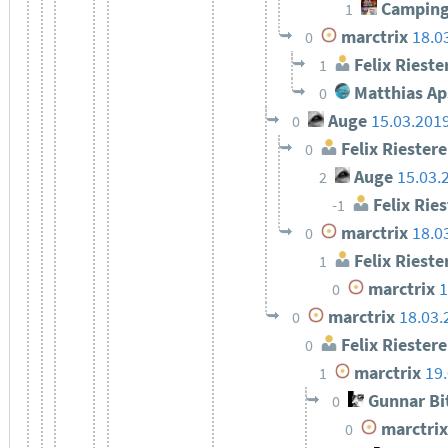
Camping
1
marctrix
18.0
0
Felix Rieste
1
Matthias Ap
0
Auge
15.03.201
0
Felix Riestere
0
Auge
15.03.
2
Felix Ries
-1
marctrix
18.0
0
Felix Rieste
1
marctrix
1
0
marctrix
18.03.
0
Felix Riestere
0
marctrix
19
1
Gunnar Bi
0
marctrix
0