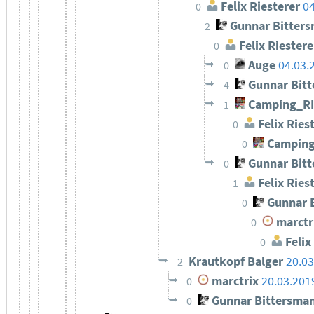
Felix Riesterer
04
0
Gunnar Bitter
2
Felix Riestere
0
Auge
04.03.
0
Gunnar Bit
4
Camping_R
1
Felix Ries
0
Camping
0
Gunnar Bit
0
Felix Ries
1
Gunnar 
0
marctr
0
Felix
0
Krautkopf Balger
20.03
2
marctrix
20.03.201
0
Gunnar Bittersma
0