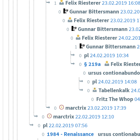
Felix Riesterer
23.02.2019 16:0
1
Gunnar Bittersmann
23.02.20
0
Felix Riesterer
23.02.2019 1
0
Gunnar Bittersmann
23.0
0
Felix Riesterer
24.02.20
0
Gunnar Bittersmann
2
1
pl
24.02.2019 10:34
0
§ 219a
Felix Rieste
0
ursus contionabund
0
pl
24.02.2019 14:08
0
Tabellenkalk
24.
0
Fritz The Whop
04
0
marctrix
23.02.2019 17:39
0
marctrix
22.02.2019 12:10
0
pl
22.02.2019 07:56
0
1984 - Renaissance
ursus contionab
0