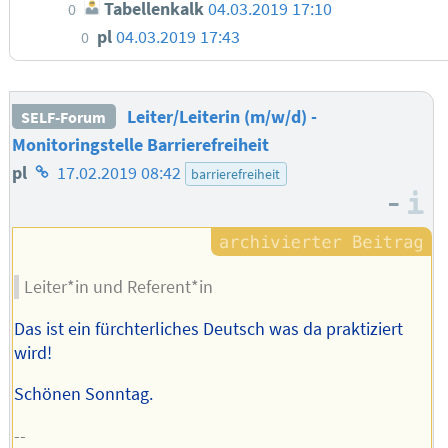
Tabellenkalk
04.03.2019 17:10
0
pl
04.03.2019 17:43
0
Leiter/Leiterin (m/w/d) -
SELF-Forum
Monitoringstelle Barrierefreiheit
Homepage
pl
17.02.2019 08:42
barrierefreiheit
–
des
I
Autors
Leiter*in und Referent*in
Das ist ein fürchterliches Deutsch was da praktiziert
wird!
Schönen Sonntag.
--