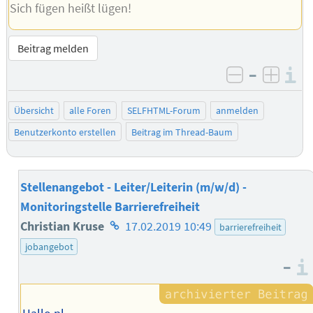
Sich fügen heißt lügen!
Beitrag melden
–
I
negativ be
posit
Übersicht
alle Foren
SELFHTML-Forum
anmelden
Benutzerkonto erstellen
Beitrag im Thread-Baum
Stellenangebot - Leiter/Leiterin (m/w/d) -
Monitoringstelle Barrierefreiheit
Homepage
Christian Kruse
17.02.2019 10:49
barrierefreiheit
des
jobangebot
–
Autors