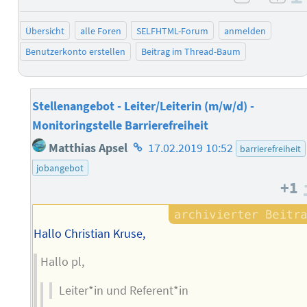
negativ 
posi
Übersicht
alle Foren
SELFHTML-Forum
anmelden
Benutzerkonto erstellen
Beitrag im Thread-Baum
Stellenangebot - Leiter/Leiterin (m/w/d) -
Monitoringstelle Barrierefreiheit
Homepage
Matthias Apsel
17.02.2019 10:52
barrierefreiheit
des
jobangebot
Autors
+1
Hallo Christian Kruse,
Hallo pl,
Leiter*in und Referent*in