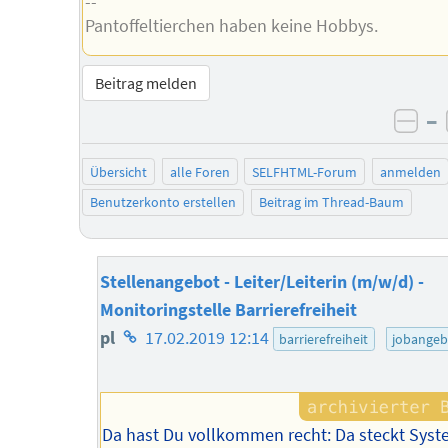
--
Pantoffeltierchen haben keine Hobbys.
Beitrag melden
–
neg
Übersicht
alle Foren
SELFHTML-Forum
anmelden
Benutzerkonto erstellen
Beitrag im Thread-Baum
Stellenangebot - Leiter/Leiterin (m/w/d) -
Monitoringstelle Barrierefreiheit
Homepage
pl
17.02.2019 12:14
barrierefreiheit
jobangeb
des
Autors
Da hast Du vollkommen recht: Da steckt Sys