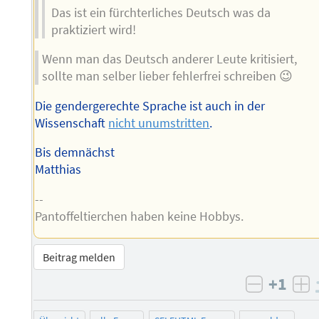
Das ist ein fürchterliches Deutsch was da
praktiziert wird!
Wenn man das Deutsch anderer Leute kritisiert,
sollte man selber lieber fehlerfrei schreiben 😉
Die gendergerechte Sprache ist auch in der
Wissenschaft
nicht unumstritten
.
Bis demnächst
Matthias
--
Pantoffeltierchen haben keine Hobbys.
Beitrag melden
+1
negativ 
po