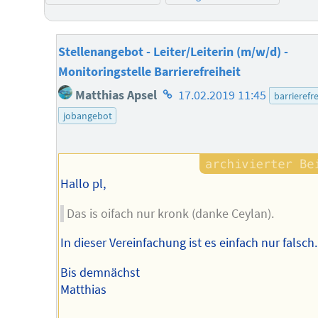
Stellenangebot - Leiter/Leiterin (m/w/d) -
Monitoringstelle Barrierefreiheit
Homepage
Matthias Apsel
17.02.2019 11:45
barrierefre
des
jobangebot
Autors
Hallo pl,
Das is oifach nur kronk (danke Ceylan).
In dieser Vereinfachung ist es einfach nur falsch.
Bis demnächst
Matthias