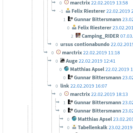
marctrix
22.02.2019 13:58
0
Felix Riesterer
22.02.2019 
-1
Gunnar Bittersmann
23.0
1
Felix Riesterer
23.02.20
0
Camping_RIDER
07.03
2
ursus contionabundo
22.02.201
0
marctrix
22.02.2019 11:18
0
Auge
22.02.2019 12:41
0
Matthias Apsel
22.02.2019 
0
Gunnar Bittersmann
23.0
0
link
22.02.2019 16:07
0
marctrix
22.02.2019 18:13
0
Gunnar Bittersmann
23.0
1
Gunnar Bittersmann
23.0
0
Matthias Apsel
23.02.20
0
Tabellenkalk
23.02.2019
0