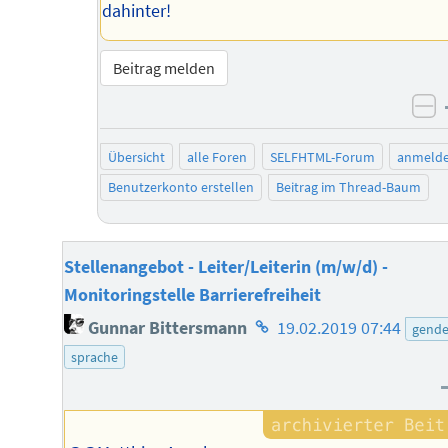
dahinter!
Beitrag melden
ne
Übersicht
alle Foren
SELFHTML-Forum
anmeld
Benutzerkonto erstellen
Beitrag im Thread-Baum
Stellenangebot - Leiter/Leiterin (m/w/d) -
Monitoringstelle Barrierefreiheit
Homepage
Gunnar Bittersmann
19.02.2019 07:44
gende
des
sprache
Autors