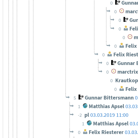
Gunnar
0
marct
0
Gun
0
Feli
0
ma
0
Felix
0
Felix Ries
0
Gunnar 
0
marctrix
0
Krautkop
0
Felix
0
Gunnar Bittersmann
0
5
Matthias Apsel
03.03
1
pl
03.03.2019 11:00
-2
Matthias Apsel
03.
1
Felix Riesterer
03.03
0