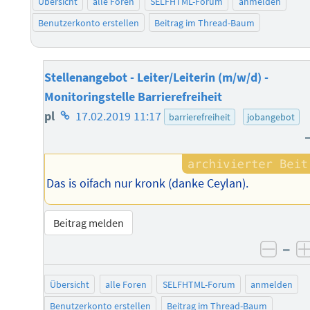
Übersicht
alle Foren
SELFHTML-Forum
anmelden
Benutzerkonto erstellen
Beitrag im Thread-Baum
Stellenangebot - Leiter/Leiterin (m/w/d) -
Monitoringstelle Barrierefreiheit
Homepage
pl
17.02.2019 11:17
barrierefreiheit
jobangebot
des
Autors
Das is oifach nur kronk (danke Ceylan).
Beitrag melden
–
negat
Übersicht
alle Foren
SELFHTML-Forum
anmelden
Benutzerkonto erstellen
Beitrag im Thread-Baum