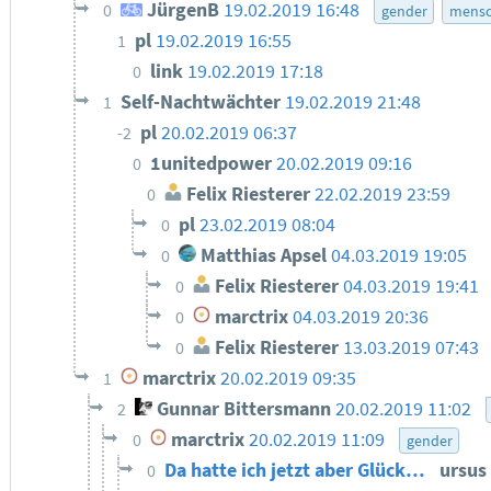
JürgenB
19.02.2019 16:48
0
gender
mensc
pl
19.02.2019 16:55
1
link
19.02.2019 17:18
0
Self-Nachtwächter
19.02.2019 21:48
1
pl
20.02.2019 06:37
-2
1unitedpower
20.02.2019 09:16
0
Felix Riesterer
22.02.2019 23:59
0
pl
23.02.2019 08:04
0
Matthias Apsel
04.03.2019 19:05
0
Felix Riesterer
04.03.2019 19:41
0
marctrix
04.03.2019 20:36
0
Felix Riesterer
13.03.2019 07:43
0
marctrix
20.02.2019 09:35
1
Gunnar Bittersmann
20.02.2019 11:02
2
marctrix
20.02.2019 11:09
0
gender
Da hatte ich jetzt aber Glück…
ursus
0