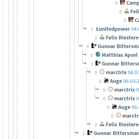
Camp
4
Feli
0
C
3
1unitedpower
04.
3
Felix Riestere
2
Gunnar Bittersm
0
Matthias Apsel
0
Gunnar Bitter
1
marctrix
06.0
0
Auge
06.03.
2
marctrix
0
0
marctrix
0
0
Auge
06.
0
marctr
0
Felix Riestere
2
Gunnar Bittersma
1