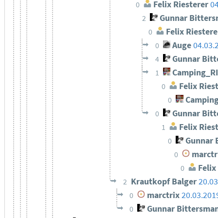
Felix Riesterer
04
0
Gunnar Bitter
2
Felix Riestere
0
Auge
04.03.
0
Gunnar Bit
4
Camping_R
1
Felix Ries
0
Camping
0
Gunnar Bit
0
Felix Ries
1
Gunnar 
0
marctr
0
Felix
0
Krautkopf Balger
20.03
2
marctrix
20.03.201
0
Gunnar Bittersma
0