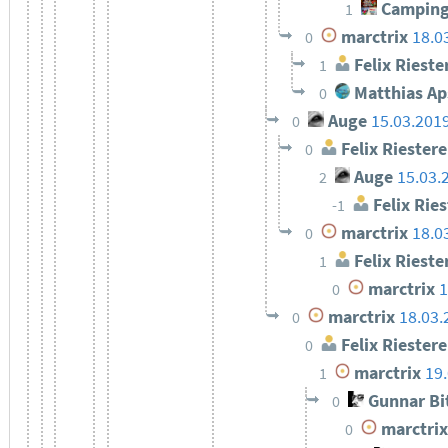
Camping
1
marctrix
18.0
0
Felix Rieste
1
Matthias Ap
0
Auge
15.03.201
0
Felix Riestere
0
Auge
15.03.
2
Felix Ries
-1
marctrix
18.0
0
Felix Rieste
1
marctrix
1
0
marctrix
18.03.
0
Felix Riestere
0
marctrix
19
1
Gunnar Bi
0
marctrix
0