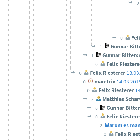
0
Feli
0
Gunnar Bit
1
Gunnar Bitter
1
Felix Riestere
0
Felix Riesterer
13.03
0
marctrix
14.03.201
0
Felix Riesterer
14
0
Matthias Schar
2
Gunnar Bitte
0
Felix Riestere
0
Warum es manch
2
Felix Ries
0