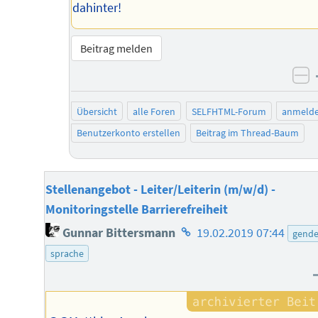
dahinter!
Beitrag melden
ne
Übersicht
alle Foren
SELFHTML-Forum
anmeld
Benutzerkonto erstellen
Beitrag im Thread-Baum
Stellenangebot - Leiter/Leiterin (m/w/d) -
Monitoringstelle Barrierefreiheit
Homepage
Gunnar Bittersmann
19.02.2019 07:44
gende
des
sprache
Autors