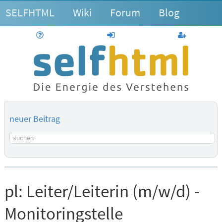
SELFHTML
Wiki
Forum
Blog
Hilfe
anmelden
Benutzerk
neuer Beitrag
Suchbegriff
pl:
Leiter/Leiterin (m/w/d) -
Monitoringstelle