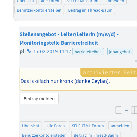
Übersicht
alle Foren
SELFHTML-Forum
anmelden
Benutzerkonto erstellen
Beitrag im Thread-Baum
Stellenangebot - Leiter/Leiterin (m/w/d) -
Monitoringstelle Barrierefreiheit
Homepage
pl
17.02.2019 11:17
barrierefreiheit
jobangebot
des
Autors
Das is oifach nur kronk (danke Ceylan).
Beitrag melden
–
negat
Übersicht
alle Foren
SELFHTML-Forum
anmelden
Benutzerkonto erstellen
Beitrag im Thread-Baum