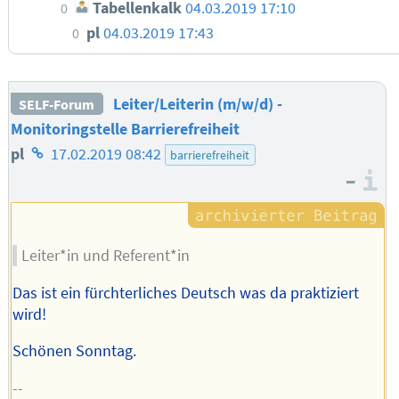
Tabellenkalk
04.03.2019 17:10
0
pl
04.03.2019 17:43
0
Leiter/Leiterin (m/w/d) -
SELF-Forum
Monitoringstelle Barrierefreiheit
Homepage
pl
17.02.2019 08:42
barrierefreiheit
–
des
I
Autors
Leiter*in und Referent*in
Das ist ein fürchterliches Deutsch was da praktiziert
wird!
Schönen Sonntag.
--