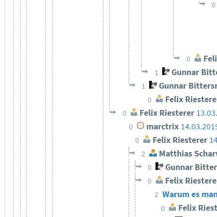
0
Feli
0
Gunnar Bit
1
Gunnar Bitter
1
Felix Riestere
0
Felix Riesterer
13.03
0
marctrix
14.03.201
0
Felix Riesterer
14
0
Matthias Schar
2
Gunnar Bitte
0
Felix Riestere
0
Warum es manch
2
Felix Ries
0