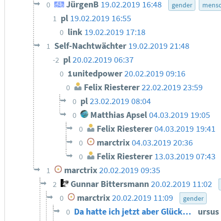
JürgenB
19.02.2019 16:48
0
gender
mensc
pl
19.02.2019 16:55
1
link
19.02.2019 17:18
0
Self-Nachtwächter
19.02.2019 21:48
1
pl
20.02.2019 06:37
-2
1unitedpower
20.02.2019 09:16
0
Felix Riesterer
22.02.2019 23:59
0
pl
23.02.2019 08:04
0
Matthias Apsel
04.03.2019 19:05
0
Felix Riesterer
04.03.2019 19:41
0
marctrix
04.03.2019 20:36
0
Felix Riesterer
13.03.2019 07:43
0
marctrix
20.02.2019 09:35
1
Gunnar Bittersmann
20.02.2019 11:02
2
marctrix
20.02.2019 11:09
0
gender
Da hatte ich jetzt aber Glück…
ursus
0