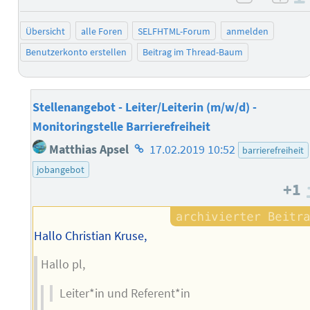
negativ 
posi
Übersicht
alle Foren
SELFHTML-Forum
anmelden
Benutzerkonto erstellen
Beitrag im Thread-Baum
Stellenangebot - Leiter/Leiterin (m/w/d) -
Monitoringstelle Barrierefreiheit
Homepage
Matthias Apsel
17.02.2019 10:52
barrierefreiheit
des
jobangebot
Autors
+1
Hallo Christian Kruse,
Hallo pl,
Leiter*in und Referent*in