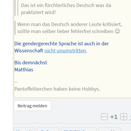
Das ist ein fürchterliches Deutsch was da
praktiziert wird!
Wenn man das Deutsch anderer Leute kritisiert,
sollte man selber lieber fehlerfrei schreiben 😉
Die gendergerechte Sprache ist auch in der
Wissenschaft
nicht unumstritten
.
Bis demnächst
Matthias
--
Pantoffeltierchen haben keine Hobbys.
Beitrag melden
+1
negativ 
po