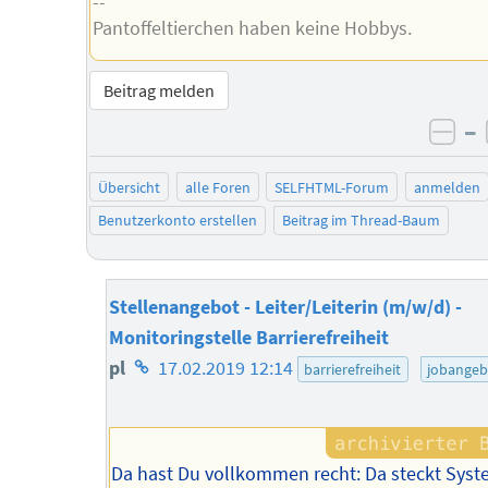
--
Pantoffeltierchen haben keine Hobbys.
Beitrag melden
–
neg
Übersicht
alle Foren
SELFHTML-Forum
anmelden
Benutzerkonto erstellen
Beitrag im Thread-Baum
Stellenangebot - Leiter/Leiterin (m/w/d) -
Monitoringstelle Barrierefreiheit
Homepage
pl
17.02.2019 12:14
barrierefreiheit
jobangeb
des
Autors
Da hast Du vollkommen recht: Da steckt Sys