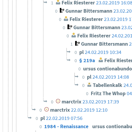
Felix Riesterer
23.02.2019 16:0
1
Gunnar Bittersmann
23.02.20
0
Felix Riesterer
23.02.2019 1
0
Gunnar Bittersmann
23.0
0
Felix Riesterer
24.02.20
0
Gunnar Bittersmann
2
1
pl
24.02.2019 10:34
0
§ 219a
Felix Rieste
0
ursus contionabund
0
pl
24.02.2019 14:08
0
Tabellenkalk
24.
0
Fritz The Whop
04
0
marctrix
23.02.2019 17:39
0
marctrix
22.02.2019 12:10
0
pl
22.02.2019 07:56
0
1984 - Renaissance
ursus contionab
0