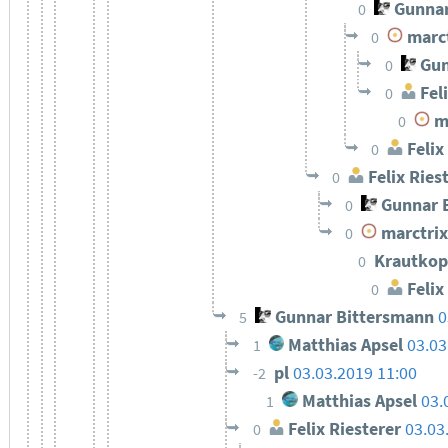
Gunnar
0
marct
0
Gun
0
Feli
0
ma
0
Felix
0
Felix Ries
0
Gunnar 
0
marctrix
0
Krautkop
0
Felix
0
Gunnar Bittersmann
0
5
Matthias Apsel
03.03
1
pl
03.03.2019 11:00
-2
Matthias Apsel
03.
1
Felix Riesterer
03.03
0