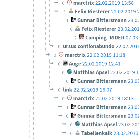
marctrix
22.02.2019 13:58
0
Felix Riesterer
22.02.2019 
-1
Gunnar Bittersmann
23.0
1
Felix Riesterer
23.02.20
0
Camping_RIDER
07.03
2
ursus contionabundo
22.02.201
0
marctrix
22.02.2019 11:18
0
Auge
22.02.2019 12:41
0
Matthias Apsel
22.02.2019 
0
Gunnar Bittersmann
23.0
0
link
22.02.2019 16:07
0
marctrix
22.02.2019 18:13
0
Gunnar Bittersmann
23.0
1
Gunnar Bittersmann
23.0
0
Matthias Apsel
23.02.20
0
Tabellenkalk
23.02.2019
0