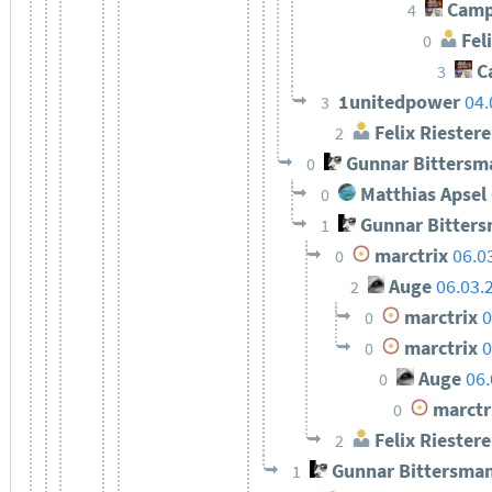
Camp
4
Feli
0
C
3
1unitedpower
04.
3
Felix Riestere
2
Gunnar Bittersm
0
Matthias Apsel
0
Gunnar Bitter
1
marctrix
06.0
0
Auge
06.03.
2
marctrix
0
0
marctrix
0
0
Auge
06.
0
marctr
0
Felix Riestere
2
Gunnar Bittersma
1