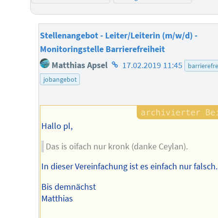
Stellenangebot - Leiter/Leiterin (m/w/d) -
Monitoringstelle Barrierefreiheit
Homepage
Matthias Apsel
17.02.2019 11:45
barrierefre
des
jobangebot
Autors
Hallo pl,
Das is oifach nur kronk (danke Ceylan).
In dieser Vereinfachung ist es einfach nur falsch.
Bis demnächst
Matthias