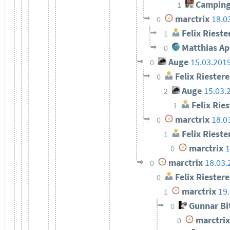
Camping
1
marctrix
18.0
0
Felix Rieste
1
Matthias Ap
0
Auge
15.03.201
0
Felix Riestere
0
Auge
15.03.
2
Felix Ries
-1
marctrix
18.0
0
Felix Rieste
1
marctrix
1
0
marctrix
18.03.
0
Felix Riestere
0
marctrix
19
1
Gunnar Bi
0
marctrix
0