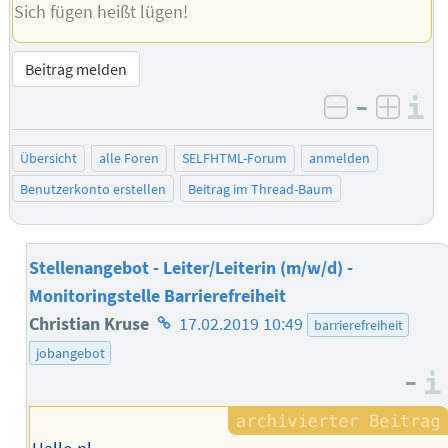
Sich fügen heißt lügen!
Beitrag melden
–
I
negativ be
posit
Übersicht
alle Foren
SELFHTML-Forum
anmelden
Benutzerkonto erstellen
Beitrag im Thread-Baum
Stellenangebot - Leiter/Leiterin (m/w/d) -
Monitoringstelle Barrierefreiheit
Homepage
Christian Kruse
17.02.2019 10:49
barrierefreiheit
des
jobangebot
–
Autors