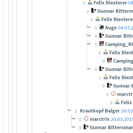
Felix Riesterer
04
0
Gunnar Bitter
2
Felix Riestere
0
Auge
04.03.
0
Gunnar Bit
4
Camping_R
1
Felix Ries
0
Camping
0
Gunnar Bit
0
Felix Ries
1
Gunnar 
0
marctr
0
Felix
0
Krautkopf Balger
20.03
2
marctrix
20.03.201
0
Gunnar Bittersma
0