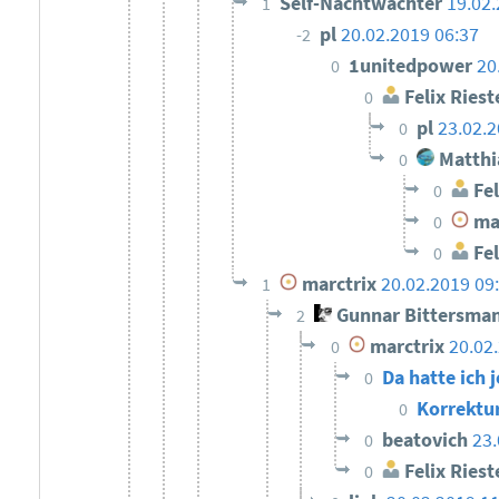
Self-Nachtwächter
19.02.
1
pl
20.02.2019 06:37
-2
1unitedpower
20
0
Felix Riest
0
pl
23.02.2
0
Matthi
0
Fel
0
mar
0
Fel
0
marctrix
20.02.2019 09
1
Gunnar Bittersma
2
marctrix
20.02
0
Da hatte ich
0
Korrektu
0
beatovich
23.
0
Felix Riest
0