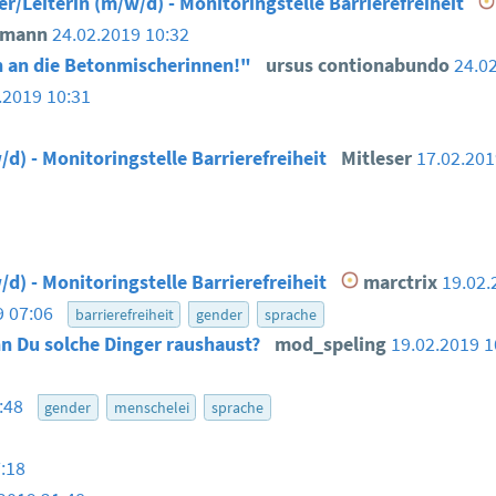
er/Leiterin (m/w/d) - Monitoringstelle Barrierefreiheit
smann
24.02.2019 10:32
 an die Betonmischerinnen!"
ursus contionabundo
24.0
.2019 10:31
/d) - Monitoringstelle Barrierefreiheit
Mitleser
17.02.20
/d) - Monitoringstelle Barrierefreiheit
marctrix
19.02.
9 07:06
barrierefreiheit
gender
sprache
n Du solche Dinger raushaust?
mod_speling
19.02.2019 
6:48
gender
menschelei
sprache
:18