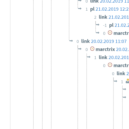
link
20.02.2019 11
0
pl
21.02.2019 12:2
1
link
21.02.201
2
pl
21.02.
-1
marctr
0
link
20.02.2019 11:07
0
marctrix
20.02
0
link
20.02.201
1
marctr
0
link
2
0
1