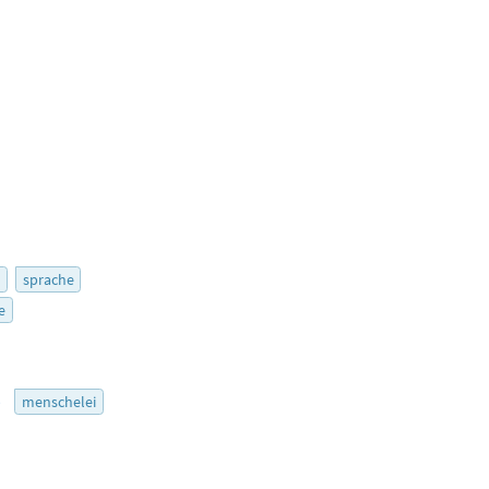
r
sprache
e
5
menschelei