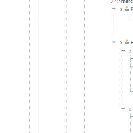
marc
3
F
0
1
F
0
3
0