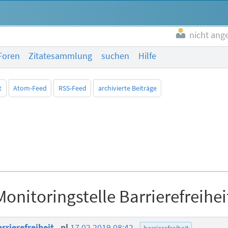
nicht ang
Foren
Zitatesammlung
suchen
Hilfe
t
Atom-Feed
RSS-Feed
archivierte Beiträge
Monitoringstelle Barrierefreihei
arrierefreiheit
pl
17.02.2019 08:42
barrierefreiheit