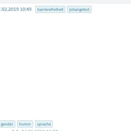
7.02.2019 10:49
barrierefreiheit
jobangebot
gender
humor
sprache