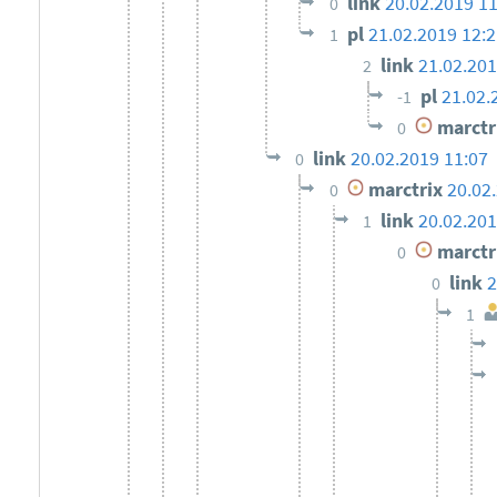
link
20.02.2019 11
0
pl
21.02.2019 12:2
1
link
21.02.201
2
pl
21.02.
-1
marctr
0
link
20.02.2019 11:07
0
marctrix
20.02
0
link
20.02.201
1
marctr
0
link
2
0
1