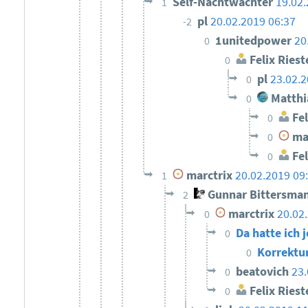
Self-Nachtwächter
19.02.
1
pl
20.02.2019 06:37
-2
1unitedpower
20
0
Felix Riest
0
pl
23.02.2
0
Matthi
0
Fel
0
mar
0
Fel
0
marctrix
20.02.2019 09
1
Gunnar Bittersma
2
marctrix
20.02
0
Da hatte ich
0
Korrektu
0
beatovich
23.
0
Felix Riest
0