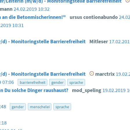
er/Leiterin (m/w/d) - Monitoringstelle Barrierefreiheit
smann
24.02.2019 10:32
 an die Betonmischerinnen!"
ursus contionabundo
24.0
.2019 10:31
/d) - Monitoringstelle Barrierefreiheit
Mitleser
17.02.20
/d) - Monitoringstelle Barrierefreiheit
marctrix
19.02.
9 07:06
barrierefreiheit
gender
sprache
n Du solche Dinger raushaust?
mod_speling
19.02.2019 
6:48
gender
menschelei
sprache
:18