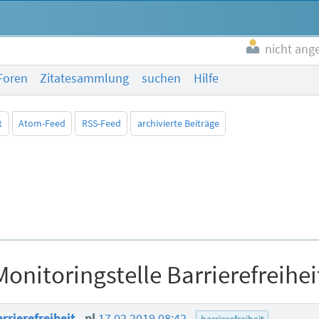
nicht ang
Foren
Zitatesammlung
suchen
Hilfe
t
Atom-Feed
RSS-Feed
archivierte Beiträge
Monitoringstelle Barrierefreihei
arrierefreiheit
pl
17.02.2019 08:42
barrierefreiheit