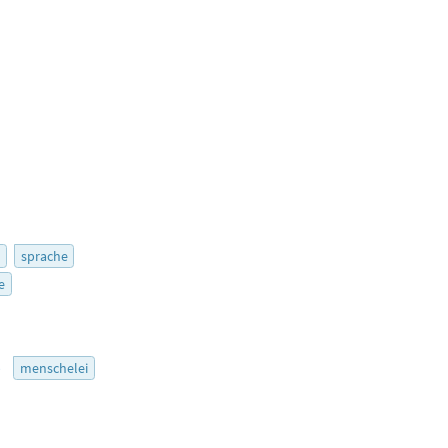
r
sprache
e
5
menschelei