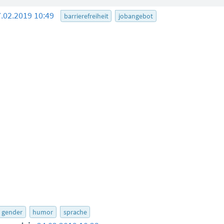
7.02.2019 10:49
barrierefreiheit
jobangebot
gender
humor
sprache