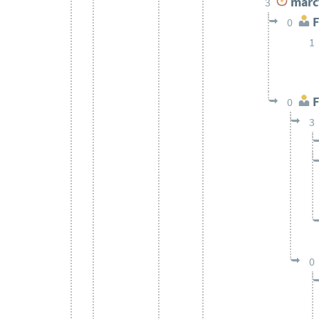
marc
3
F
0
1
F
0
3
0