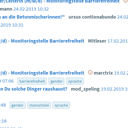
er/Leiterin (m/w/d) - Monitoringstelle Barrierefreiheit
smann
24.02.2019 10:32
 an die Betonmischerinnen!"
ursus contionabundo
24.0
.2019 10:31
/d) - Monitoringstelle Barrierefreiheit
Mitleser
17.02.20
/d) - Monitoringstelle Barrierefreiheit
marctrix
19.02.
9 07:06
barrierefreiheit
gender
sprache
n Du solche Dinger raushaust?
mod_speling
19.02.2019 
6:48
gender
menschelei
sprache
:18