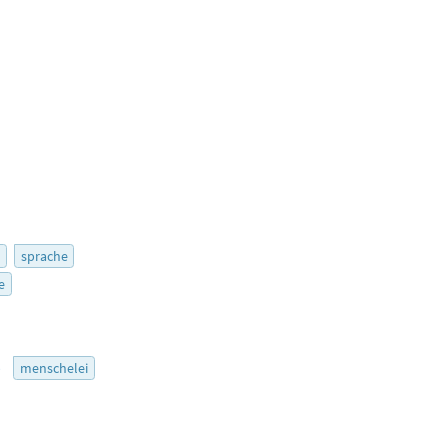
r
sprache
e
5
menschelei