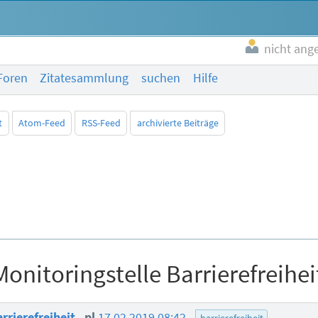
nicht ang
Foren
Zitatesammlung
suchen
Hilfe
t
Atom-Feed
RSS-Feed
archivierte Beiträge
Monitoringstelle Barrierefreihei
arrierefreiheit
pl
17.02.2019 08:42
barrierefreiheit