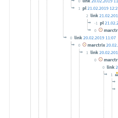
link
20.02.2019 11
0
pl
21.02.2019 12:2
1
link
21.02.201
2
pl
21.02.
-1
marctr
0
link
20.02.2019 11:07
0
marctrix
20.02
0
link
20.02.201
1
marctr
0
link
2
0
1