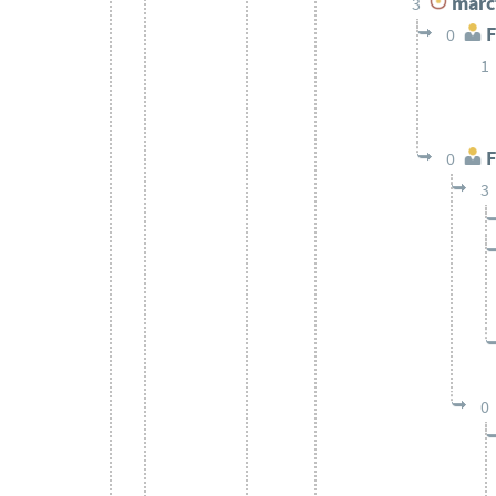
marc
3
F
0
1
F
0
3
0