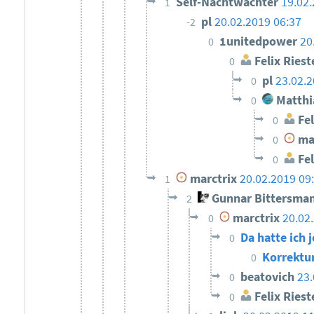
Self-Nachtwächter
19.02.
1
pl
20.02.2019 06:37
-2
1unitedpower
20
0
Felix Riest
0
pl
23.02.2
0
Matthi
0
Fel
0
mar
0
Fel
0
marctrix
20.02.2019 09
1
Gunnar Bittersma
2
marctrix
20.02
0
Da hatte ich
0
Korrektu
0
beatovich
23.
0
Felix Riest
0