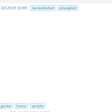
7.02.2019 10:49
barrierefreiheit
jobangebot
gender
humor
sprache