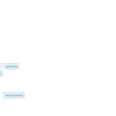
r
sprache
e
5
menschelei