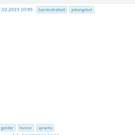
7.02.2019 10:49
barrierefreiheit
jobangebot
gender
humor
sprache