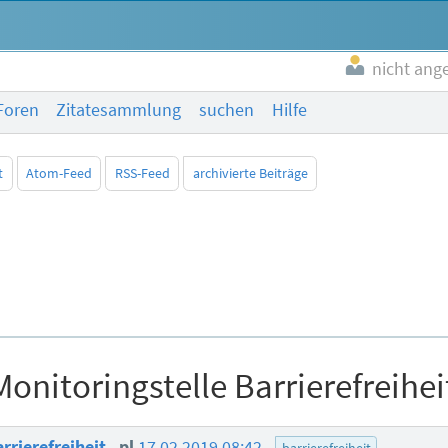
nicht ang
Foren
Zitatesammlung
suchen
Hilfe
t
Atom-Feed
RSS-Feed
archivierte Beiträge
Monitoringstelle Barrierefreihei
arrierefreiheit
pl
17.02.2019 08:42
barrierefreiheit