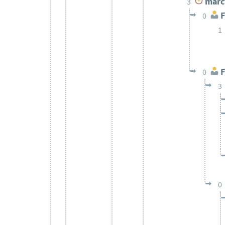
marc
3
F
0
1
F
0
3
0