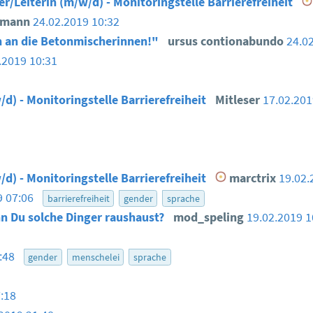
er/Leiterin (m/w/d) - Monitoringstelle Barrierefreiheit
smann
24.02.2019 10:32
 an die Betonmischerinnen!"
ursus contionabundo
24.0
.2019 10:31
/d) - Monitoringstelle Barrierefreiheit
Mitleser
17.02.20
/d) - Monitoringstelle Barrierefreiheit
marctrix
19.02.
9 07:06
barrierefreiheit
gender
sprache
n Du solche Dinger raushaust?
mod_speling
19.02.2019 
6:48
gender
menschelei
sprache
:18