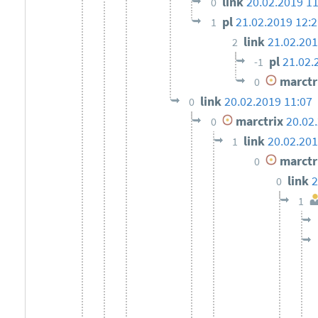
link
20.02.2019 11
0
pl
21.02.2019 12:2
1
link
21.02.201
2
pl
21.02.
-1
marctr
0
link
20.02.2019 11:07
0
marctrix
20.02
0
link
20.02.201
1
marctr
0
link
2
0
1