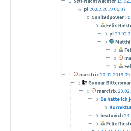
Self-Nachtwächter
19.02.
1
pl
20.02.2019 06:37
-2
1unitedpower
20
0
Felix Riest
0
pl
23.02.2
0
Matthi
0
Fel
0
mar
0
Fel
0
marctrix
20.02.2019 09
1
Gunnar Bittersma
2
marctrix
20.02
0
Da hatte ich
0
Korrektu
0
beatovich
23.
0
Felix Riest
0