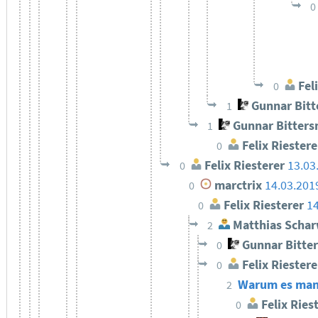
0
Feli
0
Gunnar Bit
1
Gunnar Bitter
1
Felix Riestere
0
Felix Riesterer
13.03
0
marctrix
14.03.201
0
Felix Riesterer
14
0
Matthias Schar
2
Gunnar Bitte
0
Felix Riestere
0
Warum es manch
2
Felix Ries
0