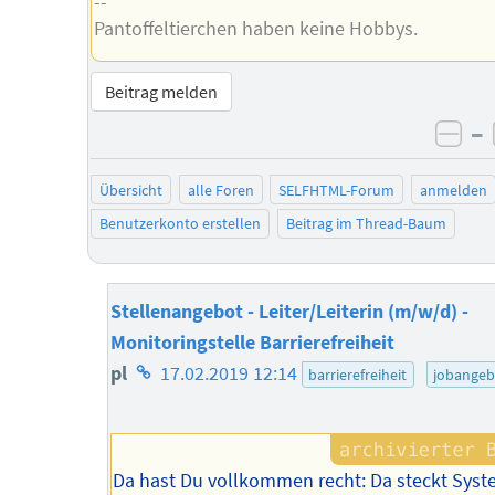
--
Pantoffeltierchen haben keine Hobbys.
Beitrag melden
–
neg
Übersicht
alle Foren
SELFHTML-Forum
anmelden
Benutzerkonto erstellen
Beitrag im Thread-Baum
Stellenangebot - Leiter/Leiterin (m/w/d) -
Monitoringstelle Barrierefreiheit
Homepage
pl
17.02.2019 12:14
barrierefreiheit
jobangeb
des
Autors
Da hast Du vollkommen recht: Da steckt Sys