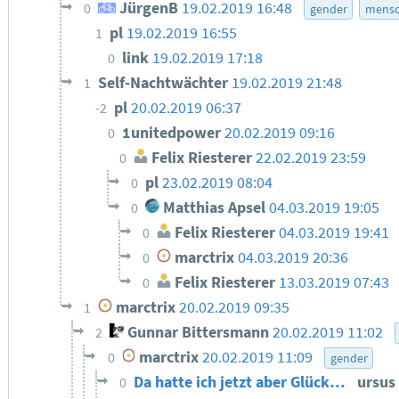
JürgenB
19.02.2019 16:48
0
gender
mensc
pl
19.02.2019 16:55
1
link
19.02.2019 17:18
0
Self-Nachtwächter
19.02.2019 21:48
1
pl
20.02.2019 06:37
-2
1unitedpower
20.02.2019 09:16
0
Felix Riesterer
22.02.2019 23:59
0
pl
23.02.2019 08:04
0
Matthias Apsel
04.03.2019 19:05
0
Felix Riesterer
04.03.2019 19:41
0
marctrix
04.03.2019 20:36
0
Felix Riesterer
13.03.2019 07:43
0
marctrix
20.02.2019 09:35
1
Gunnar Bittersmann
20.02.2019 11:02
2
marctrix
20.02.2019 11:09
0
gender
Da hatte ich jetzt aber Glück…
ursus
0