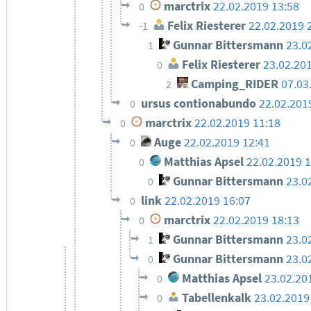
marctrix
22.02.2019 13:58
0
Felix Riesterer
22.02.2019 
-1
Gunnar Bittersmann
23.0
1
Felix Riesterer
23.02.20
0
Camping_RIDER
07.03
2
ursus contionabundo
22.02.201
0
marctrix
22.02.2019 11:18
0
Auge
22.02.2019 12:41
0
Matthias Apsel
22.02.2019 
0
Gunnar Bittersmann
23.0
0
link
22.02.2019 16:07
0
marctrix
22.02.2019 18:13
0
Gunnar Bittersmann
23.0
1
Gunnar Bittersmann
23.0
0
Matthias Apsel
23.02.20
0
Tabellenkalk
23.02.2019
0