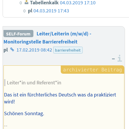
Tabellenkalk
04.03.2019 17:10
0
pl
04.03.2019 17:43
0
Leiter/Leiterin (m/w/d) -
SELF-Forum
Monitoringstelle Barrierefreiheit
Homepage
pl
17.02.2019 08:42
barrierefreiheit
–
des
I
Autors
Leiter*in und Referent*in
Das ist ein fürchterliches Deutsch was da praktiziert
wird!
Schönen Sonntag.
--