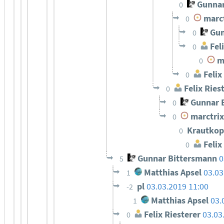
Gunnar
0
marct
0
Gun
0
Feli
0
ma
0
Felix
0
Felix Ries
0
Gunnar 
0
marctrix
0
Krautkop
0
Felix
0
Gunnar Bittersmann
0
5
Matthias Apsel
03.03
1
pl
03.03.2019 11:00
-2
Matthias Apsel
03.
1
Felix Riesterer
03.03
0