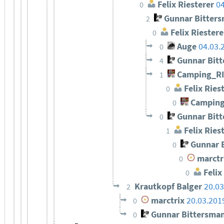
Felix Riesterer
04
0
Gunnar Bitter
2
Felix Riestere
0
Auge
04.03.
0
Gunnar Bit
4
Camping_R
1
Felix Ries
0
Camping
0
Gunnar Bit
0
Felix Ries
1
Gunnar 
0
marctr
0
Felix
0
Krautkopf Balger
20.03
2
marctrix
20.03.201
0
Gunnar Bittersma
0