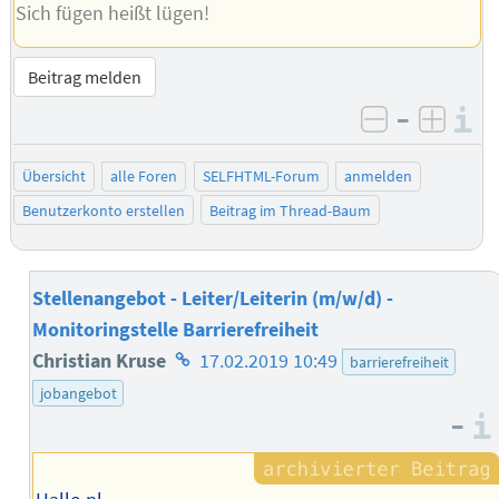
Sich fügen heißt lügen!
Beitrag melden
–
I
negativ be
posit
Übersicht
alle Foren
SELFHTML-Forum
anmelden
Benutzerkonto erstellen
Beitrag im Thread-Baum
Stellenangebot - Leiter/Leiterin (m/w/d) -
Monitoringstelle Barrierefreiheit
Homepage
Christian Kruse
17.02.2019 10:49
barrierefreiheit
des
jobangebot
–
Autors