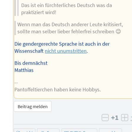
Das ist ein fürchterliches Deutsch was da
praktiziert wird!
Wenn man das Deutsch anderer Leute kritisiert,
sollte man selber lieber fehlerfrei schreiben 😉
Die gendergerechte Sprache ist auch in der
Wissenschaft
nicht unumstritten
.
Bis demnächst
Matthias
--
Pantoffeltierchen haben keine Hobbys.
Beitrag melden
+1
negativ 
po