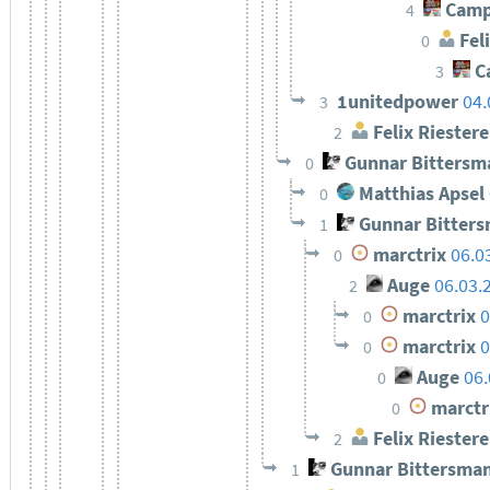
Camp
4
Feli
0
C
3
1unitedpower
04.
3
Felix Riestere
2
Gunnar Bittersm
0
Matthias Apsel
0
Gunnar Bitter
1
marctrix
06.0
0
Auge
06.03.
2
marctrix
0
0
marctrix
0
0
Auge
06.
0
marctr
0
Felix Riestere
2
Gunnar Bittersma
1