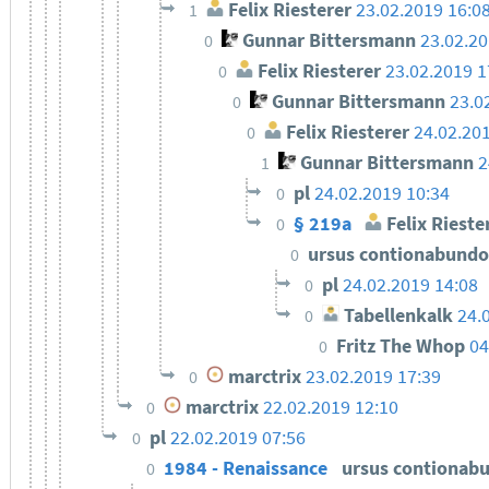
Felix Riesterer
23.02.2019 16:0
1
Gunnar Bittersmann
23.02.20
0
Felix Riesterer
23.02.2019 1
0
Gunnar Bittersmann
23.0
0
Felix Riesterer
24.02.20
0
Gunnar Bittersmann
2
1
pl
24.02.2019 10:34
0
§ 219a
Felix Rieste
0
ursus contionabund
0
pl
24.02.2019 14:08
0
Tabellenkalk
24.
0
Fritz The Whop
04
0
marctrix
23.02.2019 17:39
0
marctrix
22.02.2019 12:10
0
pl
22.02.2019 07:56
0
1984 - Renaissance
ursus contionab
0