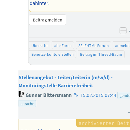
dahinter!
Beitrag melden
ne
Übersicht
alle Foren
SELFHTML-Forum
anmeld
Benutzerkonto erstellen
Beitrag im Thread-Baum
Stellenangebot - Leiter/Leiterin (m/w/d) -
Monitoringstelle Barrierefreiheit
Homepage
Gunnar Bittersmann
19.02.2019 07:44
gende
des
sprache
Autors