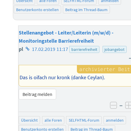
Übersicht
alle Foren
SELFHTML-Forum
anmelden
Benutzerkonto erstellen
Beitrag im Thread-Baum
Stellenangebot - Leiter/Leiterin (m/w/d) -
Monitoringstelle Barrierefreiheit
Homepage
pl
17.02.2019 11:17
barrierefreiheit
jobangebot
des
Autors
Das is oifach nur kronk (danke Ceylan).
Beitrag melden
–
negat
Übersicht
alle Foren
SELFHTML-Forum
anmelden
Benutzerkonto erstellen
Beitrag im Thread-Baum