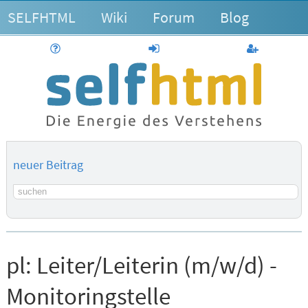
SELFHTML
Wiki
Forum
Blog
Hilfe
anmelden
Benutzerk
neuer Beitrag
Suchbegriff
pl:
Leiter/Leiterin (m/w/d) -
Monitoringstelle