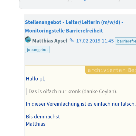
Stellenangebot - Leiter/Leiterin (m/w/d) -
Monitoringstelle Barrierefreiheit
Homepage
Matthias Apsel
17.02.2019 11:45
barrierefre
des
jobangebot
Autors
Hallo pl,
Das is oifach nur kronk (danke Ceylan).
In dieser Vereinfachung ist es einfach nur falsch.
Bis demnächst
Matthias