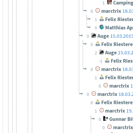
Camping
1
marctrix
18.0
0
Felix Rieste
1
Matthias Ap
0
Auge
15.03.201
0
Felix Riestere
0
Auge
15.03.
2
Felix Ries
-1
marctrix
18.0
0
Felix Rieste
1
marctrix
1
0
marctrix
18.03.
0
Felix Riestere
0
marctrix
19
1
Gunnar Bi
0
marctrix
0