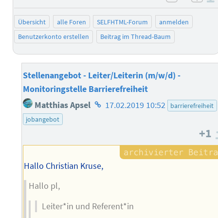
negativ 
posi
Übersicht
alle Foren
SELFHTML-Forum
anmelden
Benutzerkonto erstellen
Beitrag im Thread-Baum
Stellenangebot - Leiter/Leiterin (m/w/d) -
Monitoringstelle Barrierefreiheit
Homepage
Matthias Apsel
17.02.2019 10:52
barrierefreiheit
des
jobangebot
Autors
+1
Hallo Christian Kruse,
Hallo pl,
Leiter*in und Referent*in