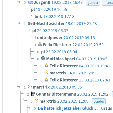
JürgenB
19.02.2019 16:48
0
gender
mensc
pl
19.02.2019 16:55
1
link
19.02.2019 17:18
0
Self-Nachtwächter
19.02.2019 21:48
1
pl
20.02.2019 06:37
-2
1unitedpower
20.02.2019 09:16
0
Felix Riesterer
22.02.2019 23:59
0
pl
23.02.2019 08:04
0
Matthias Apsel
04.03.2019 19:05
0
Felix Riesterer
04.03.2019 19:41
0
marctrix
04.03.2019 20:36
0
Felix Riesterer
13.03.2019 07:43
0
marctrix
20.02.2019 09:35
1
Gunnar Bittersmann
20.02.2019 11:02
2
marctrix
20.02.2019 11:09
0
gender
Da hatte ich jetzt aber Glück…
ursus
0