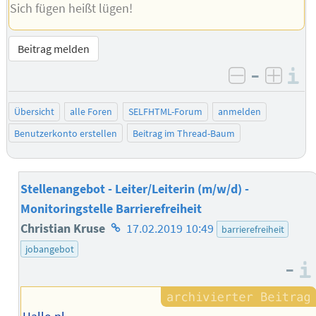
Sich fügen heißt lügen!
Beitrag melden
–
I
negativ be
posit
Übersicht
alle Foren
SELFHTML-Forum
anmelden
Benutzerkonto erstellen
Beitrag im Thread-Baum
Stellenangebot - Leiter/Leiterin (m/w/d) -
Monitoringstelle Barrierefreiheit
Homepage
Christian Kruse
17.02.2019 10:49
barrierefreiheit
des
jobangebot
–
Autors