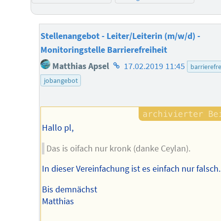
Stellenangebot - Leiter/Leiterin (m/w/d) -
Monitoringstelle Barrierefreiheit
Homepage
Matthias Apsel
17.02.2019 11:45
barrierefre
des
jobangebot
Autors
Hallo pl,
Das is oifach nur kronk (danke Ceylan).
In dieser Vereinfachung ist es einfach nur falsch.
Bis demnächst
Matthias