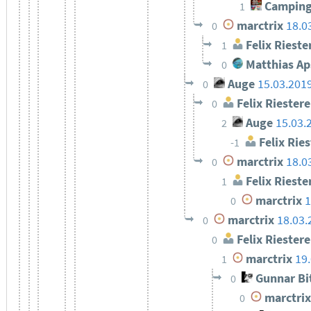
Camping
1
marctrix
18.0
0
Felix Rieste
1
Matthias Ap
0
Auge
15.03.201
0
Felix Riestere
0
Auge
15.03.
2
Felix Ries
-1
marctrix
18.0
0
Felix Rieste
1
marctrix
1
0
marctrix
18.03.
0
Felix Riestere
0
marctrix
19
1
Gunnar Bi
0
marctrix
0