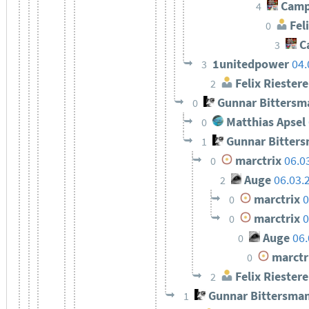
Camp
4
Feli
0
C
3
1unitedpower
04.
3
Felix Riestere
2
Gunnar Bittersm
0
Matthias Apsel
0
Gunnar Bitter
1
marctrix
06.0
0
Auge
06.03.
2
marctrix
0
0
marctrix
0
0
Auge
06.
0
marctr
0
Felix Riestere
2
Gunnar Bittersma
1