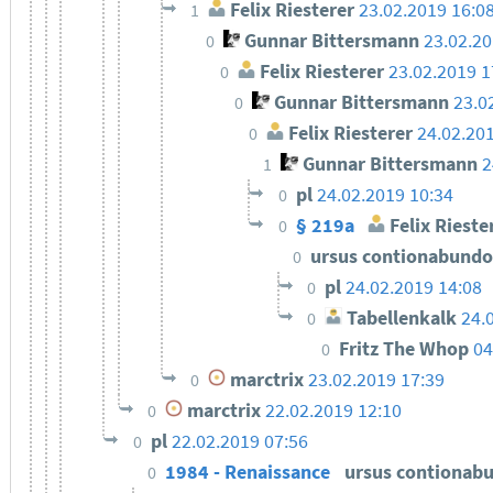
Felix Riesterer
23.02.2019 16:0
1
Gunnar Bittersmann
23.02.20
0
Felix Riesterer
23.02.2019 1
0
Gunnar Bittersmann
23.0
0
Felix Riesterer
24.02.20
0
Gunnar Bittersmann
2
1
pl
24.02.2019 10:34
0
§ 219a
Felix Rieste
0
ursus contionabund
0
pl
24.02.2019 14:08
0
Tabellenkalk
24.
0
Fritz The Whop
04
0
marctrix
23.02.2019 17:39
0
marctrix
22.02.2019 12:10
0
pl
22.02.2019 07:56
0
1984 - Renaissance
ursus contionab
0