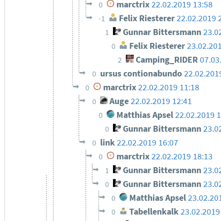
marctrix
22.02.2019 13:58
0
Felix Riesterer
22.02.2019 
-1
Gunnar Bittersmann
23.0
1
Felix Riesterer
23.02.20
0
Camping_RIDER
07.03
2
ursus contionabundo
22.02.201
0
marctrix
22.02.2019 11:18
0
Auge
22.02.2019 12:41
0
Matthias Apsel
22.02.2019 
0
Gunnar Bittersmann
23.0
0
link
22.02.2019 16:07
0
marctrix
22.02.2019 18:13
0
Gunnar Bittersmann
23.0
1
Gunnar Bittersmann
23.0
0
Matthias Apsel
23.02.20
0
Tabellenkalk
23.02.2019
0