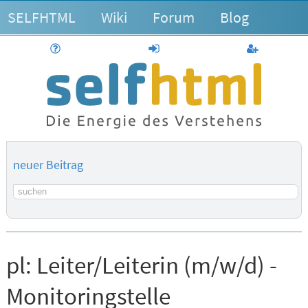
SELFHTML
Wiki
Forum
Blog
Hilfe
anmelden
Benutzerk
neuer Beitrag
Suchbegriff
pl:
Leiter/Leiterin (m/w/d) -
Monitoringstelle