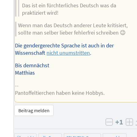
Das ist ein fürchterliches Deutsch was da
praktiziert wird!
Wenn man das Deutsch anderer Leute kritisiert,
sollte man selber lieber fehlerfrei schreiben 😉
Die gendergerechte Sprache ist auch in der
Wissenschaft
nicht unumstritten
.
Bis demnächst
Matthias
--
Pantoffeltierchen haben keine Hobbys.
Beitrag melden
+1
negativ 
po