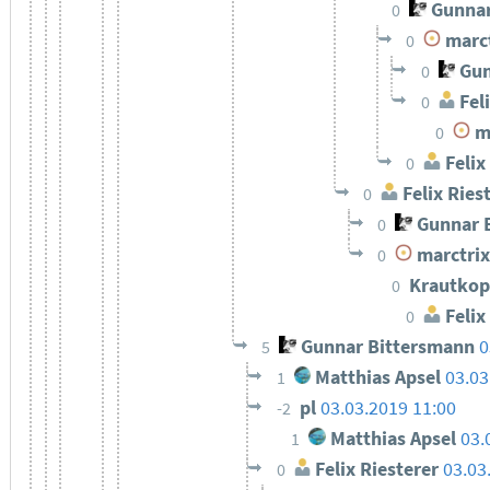
Gunnar
0
marct
0
Gun
0
Feli
0
ma
0
Felix
0
Felix Ries
0
Gunnar 
0
marctrix
0
Krautkop
0
Felix
0
Gunnar Bittersmann
0
5
Matthias Apsel
03.03
1
pl
03.03.2019 11:00
-2
Matthias Apsel
03.
1
Felix Riesterer
03.03
0