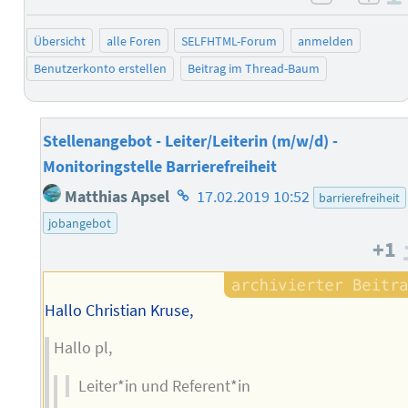
negativ 
posi
Übersicht
alle Foren
SELFHTML-Forum
anmelden
Benutzerkonto erstellen
Beitrag im Thread-Baum
Stellenangebot - Leiter/Leiterin (m/w/d) -
Monitoringstelle Barrierefreiheit
Homepage
Matthias Apsel
17.02.2019 10:52
barrierefreiheit
des
jobangebot
Autors
+1
Hallo Christian Kruse,
Hallo pl,
Leiter*in und Referent*in