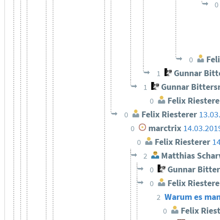
0
Feli
0
Gunnar Bit
1
Gunnar Bitter
1
Felix Riestere
0
Felix Riesterer
13.03
0
marctrix
14.03.201
0
Felix Riesterer
14
0
Matthias Schar
2
Gunnar Bitte
0
Felix Riestere
0
Warum es manch
2
Felix Ries
0