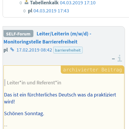
Tabellenkalk
04.03.2019 17:10
0
pl
04.03.2019 17:43
0
Leiter/Leiterin (m/w/d) -
SELF-Forum
Monitoringstelle Barrierefreiheit
Homepage
pl
17.02.2019 08:42
barrierefreiheit
–
des
I
Autors
Leiter*in und Referent*in
Das ist ein fürchterliches Deutsch was da praktiziert
wird!
Schönen Sonntag.
--