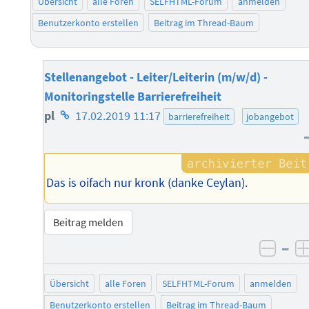
Übersicht
alle Foren
SELFHTML-Forum
anmelden
Benutzerkonto erstellen
Beitrag im Thread-Baum
Stellenangebot - Leiter/Leiterin (m/w/d) -
Monitoringstelle Barrierefreiheit
Homepage
pl
17.02.2019 11:17
barrierefreiheit
jobangebot
des
Autors
Das is oifach nur kronk (danke Ceylan).
Beitrag melden
–
negat
Übersicht
alle Foren
SELFHTML-Forum
anmelden
Benutzerkonto erstellen
Beitrag im Thread-Baum