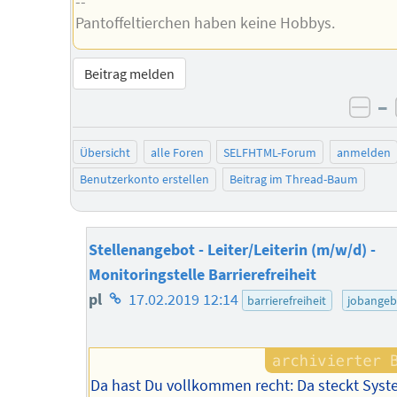
--
Pantoffeltierchen haben keine Hobbys.
Beitrag melden
–
neg
Übersicht
alle Foren
SELFHTML-Forum
anmelden
Benutzerkonto erstellen
Beitrag im Thread-Baum
Stellenangebot - Leiter/Leiterin (m/w/d) -
Monitoringstelle Barrierefreiheit
Homepage
pl
17.02.2019 12:14
barrierefreiheit
jobangeb
des
Autors
Da hast Du vollkommen recht: Da steckt Sys