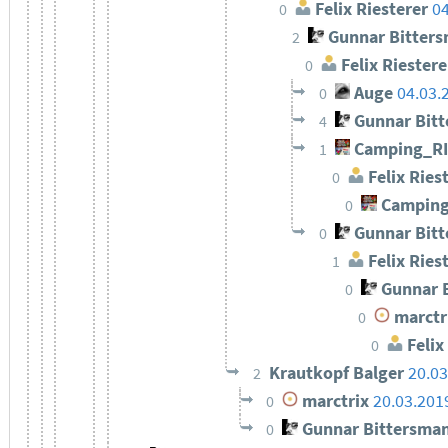
Felix Riesterer
04
0
Gunnar Bitter
2
Felix Riestere
0
Auge
04.03.
0
Gunnar Bit
4
Camping_R
1
Felix Ries
0
Camping
0
Gunnar Bit
0
Felix Ries
1
Gunnar 
0
marctr
0
Felix
0
Krautkopf Balger
20.03
2
marctrix
20.03.201
0
Gunnar Bittersma
0