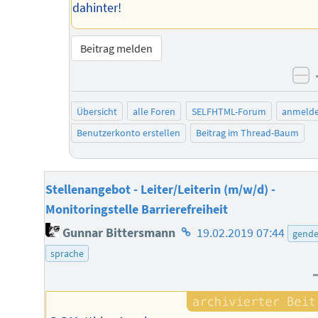
dahinter!
Beitrag melden
ne
Übersicht
alle Foren
SELFHTML-Forum
anmeld
Benutzerkonto erstellen
Beitrag im Thread-Baum
Stellenangebot - Leiter/Leiterin (m/w/d) -
Monitoringstelle Barrierefreiheit
Homepage
Gunnar Bittersmann
19.02.2019 07:44
gende
des
sprache
Autors