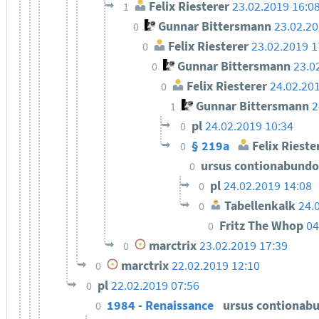
Felix Riesterer
23.02.2019 16:0
1
Gunnar Bittersmann
23.02.20
0
Felix Riesterer
23.02.2019 1
0
Gunnar Bittersmann
23.0
0
Felix Riesterer
24.02.20
0
Gunnar Bittersmann
2
1
pl
24.02.2019 10:34
0
§ 219a
Felix Rieste
0
ursus contionabund
0
pl
24.02.2019 14:08
0
Tabellenkalk
24.
0
Fritz The Whop
04
0
marctrix
23.02.2019 17:39
0
marctrix
22.02.2019 12:10
0
pl
22.02.2019 07:56
0
1984 - Renaissance
ursus contionab
0