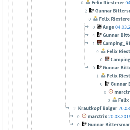
Felix Riesterer
04
0
Gunnar Bitter
2
Felix Riestere
0
Auge
04.03.
0
Gunnar Bit
4
Camping_R
1
Felix Ries
0
Camping
0
Gunnar Bit
0
Felix Ries
1
Gunnar 
0
marctr
0
Felix
0
Krautkopf Balger
20.03
2
marctrix
20.03.201
0
Gunnar Bittersma
0