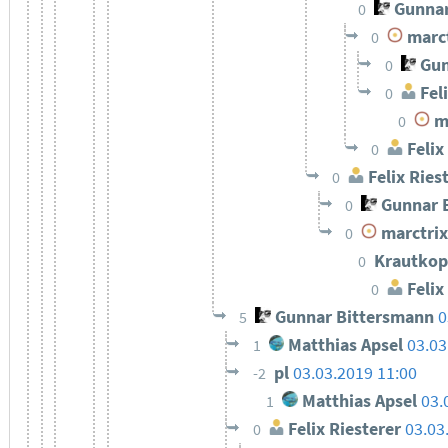
Gunnar
0
marct
0
Gun
0
Feli
0
ma
0
Felix
0
Felix Ries
0
Gunnar 
0
marctrix
0
Krautkop
0
Felix
0
Gunnar Bittersmann
0
5
Matthias Apsel
03.03
1
pl
03.03.2019 11:00
-2
Matthias Apsel
03.
1
Felix Riesterer
03.03
0