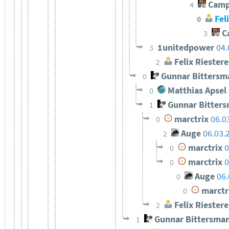
Camp
4
Feli
0
C
3
1unitedpower
04.
3
Felix Riestere
2
Gunnar Bittersm
0
Matthias Apsel
0
Gunnar Bitter
1
marctrix
06.0
0
Auge
06.03.
2
marctrix
0
0
marctrix
0
0
Auge
06.
0
marctr
0
Felix Riestere
2
Gunnar Bittersma
1