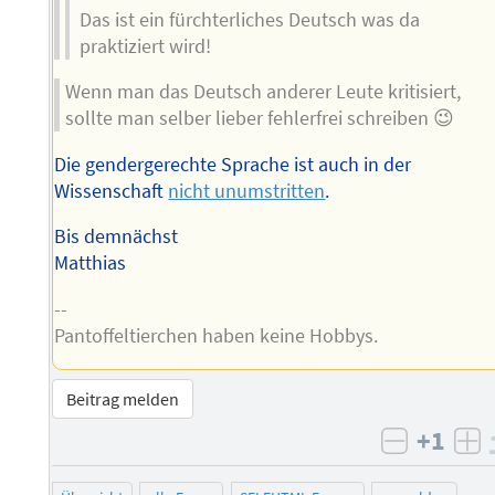
Das ist ein fürchterliches Deutsch was da
praktiziert wird!
Wenn man das Deutsch anderer Leute kritisiert,
sollte man selber lieber fehlerfrei schreiben 😉
Die gendergerechte Sprache ist auch in der
Wissenschaft
nicht unumstritten
.
Bis demnächst
Matthias
--
Pantoffeltierchen haben keine Hobbys.
Beitrag melden
+1
negativ 
po