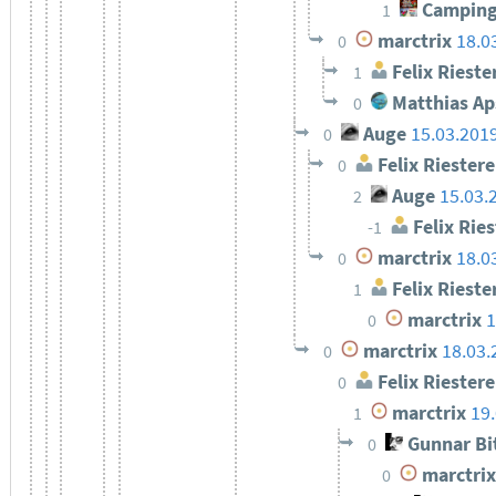
Camping
1
marctrix
18.0
0
Felix Rieste
1
Matthias Ap
0
Auge
15.03.201
0
Felix Riestere
0
Auge
15.03.
2
Felix Ries
-1
marctrix
18.0
0
Felix Rieste
1
marctrix
1
0
marctrix
18.03.
0
Felix Riestere
0
marctrix
19
1
Gunnar Bi
0
marctrix
0