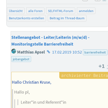
negativ 
posi
Übersicht
alle Foren
SELFHTML-Forum
anmelden
Benutzerkonto erstellen
Beitrag im Thread-Baum
Stellenangebot - Leiter/Leiterin (m/w/d) -
Monitoringstelle Barrierefreiheit
Homepage
Matthias Apsel
17.02.2019 10:52
barrierefreiheit
des
jobangebot
Autors
+1
Hallo Christian Kruse,
Hallo pl,
Leiter*in und Referent*in