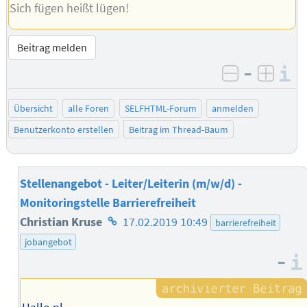
Sich fügen heißt lügen!
Beitrag melden
–
I
negativ be
posit
Übersicht
alle Foren
SELFHTML-Forum
anmelden
Benutzerkonto erstellen
Beitrag im Thread-Baum
Stellenangebot - Leiter/Leiterin (m/w/d) -
Monitoringstelle Barrierefreiheit
Homepage
Christian Kruse
17.02.2019 10:49
barrierefreiheit
des
jobangebot
–
Autors