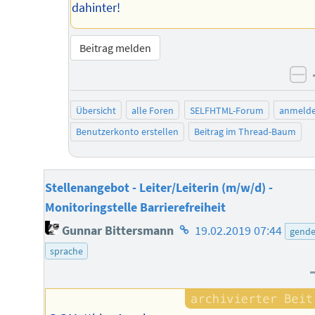
dahinter!
Beitrag melden
ne
Übersicht
alle Foren
SELFHTML-Forum
anmeld
Benutzerkonto erstellen
Beitrag im Thread-Baum
Stellenangebot - Leiter/Leiterin (m/w/d) -
Monitoringstelle Barrierefreiheit
Homepage
Gunnar Bittersmann
19.02.2019 07:44
gende
des
sprache
Autors