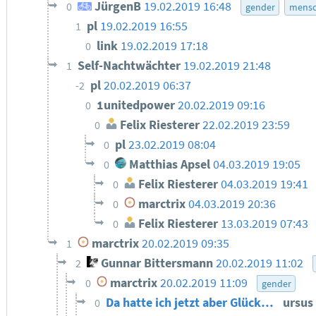
JürgenB
19.02.2019 16:48
0
gender
mensc
pl
19.02.2019 16:55
1
link
19.02.2019 17:18
0
Self-Nachtwächter
19.02.2019 21:48
1
pl
20.02.2019 06:37
-2
1unitedpower
20.02.2019 09:16
0
Felix Riesterer
22.02.2019 23:59
0
pl
23.02.2019 08:04
0
Matthias Apsel
04.03.2019 19:05
0
Felix Riesterer
04.03.2019 19:41
0
marctrix
04.03.2019 20:36
0
Felix Riesterer
13.03.2019 07:43
0
marctrix
20.02.2019 09:35
1
Gunnar Bittersmann
20.02.2019 11:02
2
marctrix
20.02.2019 11:09
0
gender
Da hatte ich jetzt aber Glück…
ursus
0