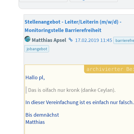
Stellenangebot - Leiter/Leiterin (m/w/d) -
Monitoringstelle Barrierefreiheit
Homepage
Matthias Apsel
17.02.2019 11:45
barrierefre
des
jobangebot
Autors
Hallo pl,
Das is oifach nur kronk (danke Ceylan).
In dieser Vereinfachung ist es einfach nur falsch.
Bis demnächst
Matthias