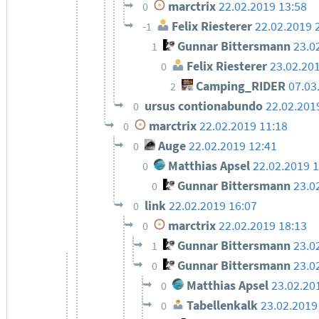
marctrix
22.02.2019 13:58
0
Felix Riesterer
22.02.2019 
-1
Gunnar Bittersmann
23.0
1
Felix Riesterer
23.02.20
0
Camping_RIDER
07.03
2
ursus contionabundo
22.02.201
0
marctrix
22.02.2019 11:18
0
Auge
22.02.2019 12:41
0
Matthias Apsel
22.02.2019 
0
Gunnar Bittersmann
23.0
0
link
22.02.2019 16:07
0
marctrix
22.02.2019 18:13
0
Gunnar Bittersmann
23.0
1
Gunnar Bittersmann
23.0
0
Matthias Apsel
23.02.20
0
Tabellenkalk
23.02.2019
0