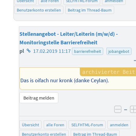
Übersicht
alle Foren
SELFHTML-Forum
anmelden
Benutzerkonto erstellen
Beitrag im Thread-Baum
Stellenangebot - Leiter/Leiterin (m/w/d) -
Monitoringstelle Barrierefreiheit
Homepage
pl
17.02.2019 11:17
barrierefreiheit
jobangebot
des
Autors
Das is oifach nur kronk (danke Ceylan).
Beitrag melden
–
negat
Übersicht
alle Foren
SELFHTML-Forum
anmelden
Benutzerkonto erstellen
Beitrag im Thread-Baum