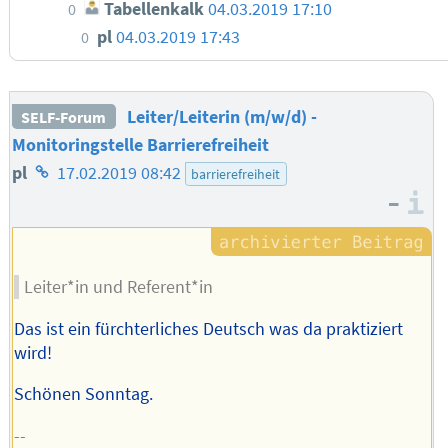
Tabellenkalk
04.03.2019 17:10
0
pl
04.03.2019 17:43
0
Leiter/Leiterin (m/w/d) -
SELF-Forum
Monitoringstelle Barrierefreiheit
Homepage
pl
17.02.2019 08:42
barrierefreiheit
–
des
I
Autors
Leiter*in und Referent*in
Das ist ein fürchterliches Deutsch was da praktiziert
wird!
Schönen Sonntag.
--