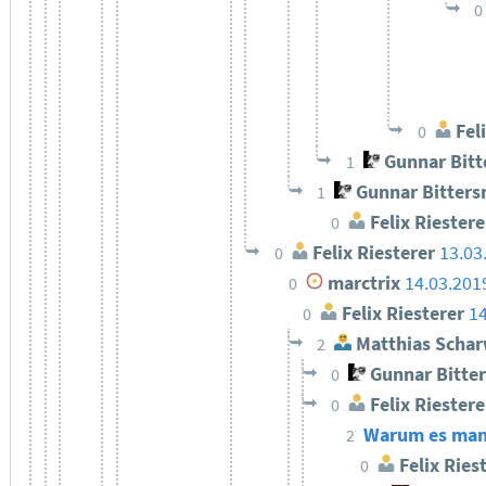
0
Feli
0
Gunnar Bit
1
Gunnar Bitter
1
Felix Riestere
0
Felix Riesterer
13.03
0
marctrix
14.03.201
0
Felix Riesterer
14
0
Matthias Schar
2
Gunnar Bitte
0
Felix Riestere
0
Warum es manch
2
Felix Ries
0