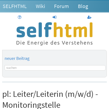
SELFHTML
Wiki
Forum
Blog
Hilfe
anmelden
Benutzerk
neuer Beitrag
Suchbegriff
pl:
Leiter/Leiterin (m/w/d) -
Monitoringstelle