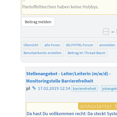
--
Pantoffeltierchen haben keine Hobbys.
Beitrag melden
–
neg
Übersicht
alle Foren
SELFHTML-Forum
anmelden
Benutzerkonto erstellen
Beitrag im Thread-Baum
Stellenangebot - Leiter/Leiterin (m/w/d) -
Monitoringstelle Barrierefreiheit
Homepage
pl
17.02.2019 12:14
barrierefreiheit
jobangeb
des
Autors
Da hast Du vollkommen recht: Da steckt Sys