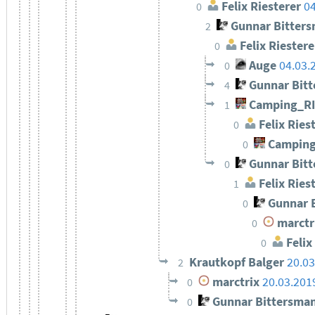
Felix Riesterer
04
0
Gunnar Bitter
2
Felix Riestere
0
Auge
04.03.
0
Gunnar Bit
4
Camping_R
1
Felix Ries
0
Camping
0
Gunnar Bit
0
Felix Ries
1
Gunnar 
0
marctr
0
Felix
0
Krautkopf Balger
20.03
2
marctrix
20.03.201
0
Gunnar Bittersma
0