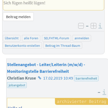
Sich fügen heißt lügen!
Beitrag melden
–
I
negativ be
posit
Übersicht
alle Foren
SELFHTML-Forum
anmelden
Benutzerkonto erstellen
Beitrag im Thread-Baum
Stellenangebot - Leiter/Leiterin (m/w/d) -
Monitoringstelle Barrierefreiheit
Homepage
Christian Kruse
17.02.2019 10:49
barrierefreiheit
des
jobangebot
–
Autors