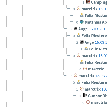
Camping
1
marctrix
18.0
0
Felix Rieste
1
Matthias Ap
0
Auge
15.03.201
0
Felix Riestere
0
Auge
15.03.
2
Felix Ries
-1
marctrix
18.0
0
Felix Rieste
1
marctrix
1
0
marctrix
18.03.
0
Felix Riestere
0
marctrix
19
1
Gunnar Bi
0
marctrix
0