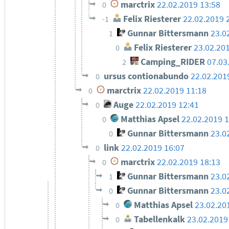
marctrix
22.02.2019 13:58
0
Felix Riesterer
22.02.2019 
-1
Gunnar Bittersmann
23.0
1
Felix Riesterer
23.02.20
0
Camping_RIDER
07.03
2
ursus contionabundo
22.02.201
0
marctrix
22.02.2019 11:18
0
Auge
22.02.2019 12:41
0
Matthias Apsel
22.02.2019 
0
Gunnar Bittersmann
23.0
0
link
22.02.2019 16:07
0
marctrix
22.02.2019 18:13
0
Gunnar Bittersmann
23.0
1
Gunnar Bittersmann
23.0
0
Matthias Apsel
23.02.20
0
Tabellenkalk
23.02.2019
0