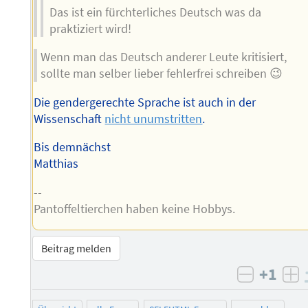
Das ist ein fürchterliches Deutsch was da
praktiziert wird!
Wenn man das Deutsch anderer Leute kritisiert,
sollte man selber lieber fehlerfrei schreiben 😉
Die gendergerechte Sprache ist auch in der
Wissenschaft
nicht unumstritten
.
Bis demnächst
Matthias
--
Pantoffeltierchen haben keine Hobbys.
Beitrag melden
+1
negativ 
po