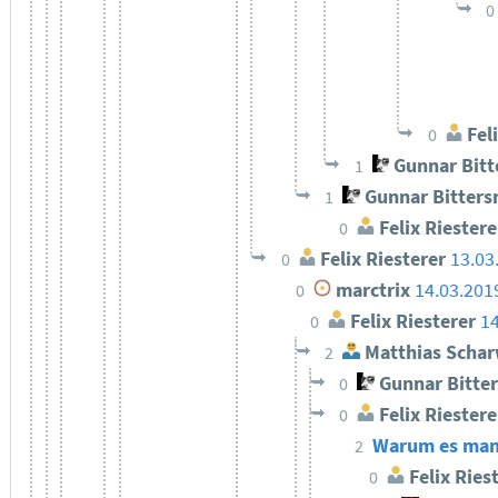
0
Feli
0
Gunnar Bit
1
Gunnar Bitter
1
Felix Riestere
0
Felix Riesterer
13.03
0
marctrix
14.03.201
0
Felix Riesterer
14
0
Matthias Schar
2
Gunnar Bitte
0
Felix Riestere
0
Warum es manch
2
Felix Ries
0