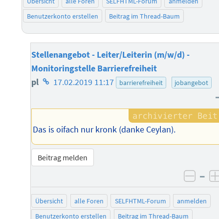
Übersicht
alle Foren
SELFHTML-Forum
anmelden
Benutzerkonto erstellen
Beitrag im Thread-Baum
Stellenangebot - Leiter/Leiterin (m/w/d) -
Monitoringstelle Barrierefreiheit
Homepage
pl
17.02.2019 11:17
barrierefreiheit
jobangebot
des
Autors
Das is oifach nur kronk (danke Ceylan).
Beitrag melden
–
negat
Übersicht
alle Foren
SELFHTML-Forum
anmelden
Benutzerkonto erstellen
Beitrag im Thread-Baum