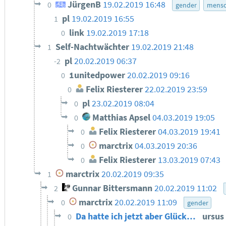
JürgenB
19.02.2019 16:48
0
gender
mensc
pl
19.02.2019 16:55
1
link
19.02.2019 17:18
0
Self-Nachtwächter
19.02.2019 21:48
1
pl
20.02.2019 06:37
-2
1unitedpower
20.02.2019 09:16
0
Felix Riesterer
22.02.2019 23:59
0
pl
23.02.2019 08:04
0
Matthias Apsel
04.03.2019 19:05
0
Felix Riesterer
04.03.2019 19:41
0
marctrix
04.03.2019 20:36
0
Felix Riesterer
13.03.2019 07:43
0
marctrix
20.02.2019 09:35
1
Gunnar Bittersmann
20.02.2019 11:02
2
marctrix
20.02.2019 11:09
0
gender
Da hatte ich jetzt aber Glück…
ursus
0