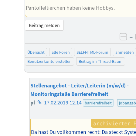
--
Pantoffeltierchen haben keine Hobbys.
Beitrag melden
–
neg
Übersicht
alle Foren
SELFHTML-Forum
anmelden
Benutzerkonto erstellen
Beitrag im Thread-Baum
Stellenangebot - Leiter/Leiterin (m/w/d) -
Monitoringstelle Barrierefreiheit
Homepage
pl
17.02.2019 12:14
barrierefreiheit
jobangeb
des
Autors
Da hast Du vollkommen recht: Da steckt Sys