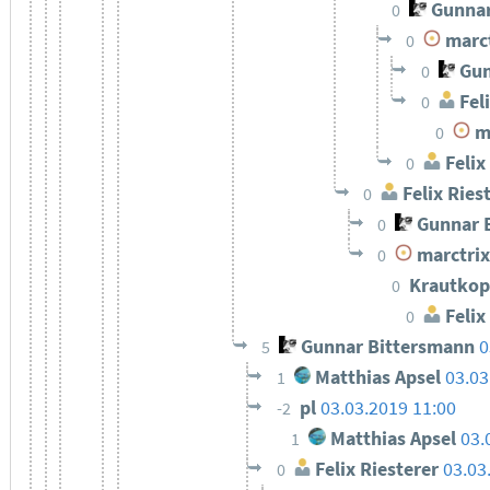
Gunnar
0
marct
0
Gun
0
Feli
0
ma
0
Felix
0
Felix Ries
0
Gunnar 
0
marctrix
0
Krautkop
0
Felix
0
Gunnar Bittersmann
0
5
Matthias Apsel
03.03
1
pl
03.03.2019 11:00
-2
Matthias Apsel
03.
1
Felix Riesterer
03.03
0