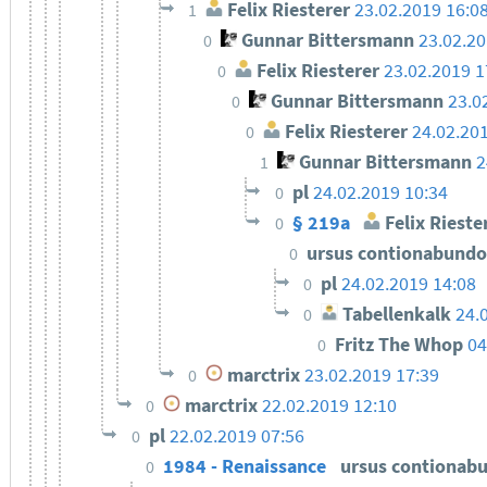
Felix Riesterer
23.02.2019 16:0
1
Gunnar Bittersmann
23.02.20
0
Felix Riesterer
23.02.2019 1
0
Gunnar Bittersmann
23.0
0
Felix Riesterer
24.02.20
0
Gunnar Bittersmann
2
1
pl
24.02.2019 10:34
0
§ 219a
Felix Rieste
0
ursus contionabund
0
pl
24.02.2019 14:08
0
Tabellenkalk
24.
0
Fritz The Whop
04
0
marctrix
23.02.2019 17:39
0
marctrix
22.02.2019 12:10
0
pl
22.02.2019 07:56
0
1984 - Renaissance
ursus contionab
0