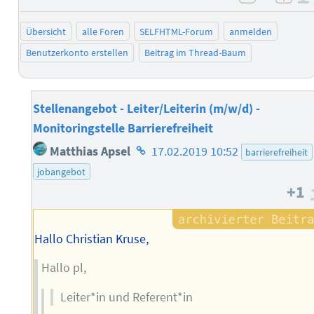
negativ 
posi
Übersicht
alle Foren
SELFHTML-Forum
anmelden
Benutzerkonto erstellen
Beitrag im Thread-Baum
Stellenangebot - Leiter/Leiterin (m/w/d) -
Monitoringstelle Barrierefreiheit
Homepage
Matthias Apsel
17.02.2019 10:52
barrierefreiheit
des
jobangebot
Autors
+1
Hallo Christian Kruse,
Hallo pl,
Leiter*in und Referent*in