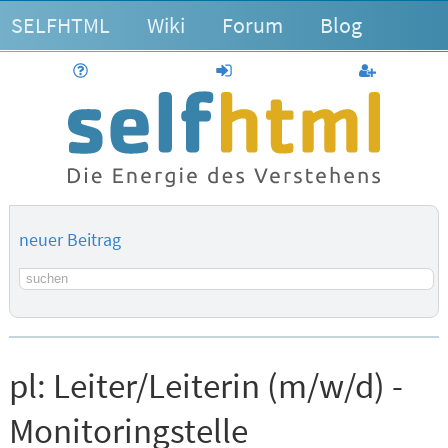
SELFHTML
Wiki
Forum
Blog
Hilfe
anmelden
Benutzerk
neuer Beitrag
Suchbegriff
pl:
Leiter/Leiterin (m/w/d) -
Monitoringstelle