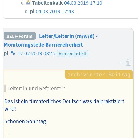
Tabellenkalk
04.03.2019 17:10
0
pl
04.03.2019 17:43
0
Leiter/Leiterin (m/w/d) -
SELF-Forum
Monitoringstelle Barrierefreiheit
Homepage
pl
17.02.2019 08:42
barrierefreiheit
–
des
I
Autors
Leiter*in und Referent*in
Das ist ein fürchterliches Deutsch was da praktiziert
wird!
Schönen Sonntag.
--