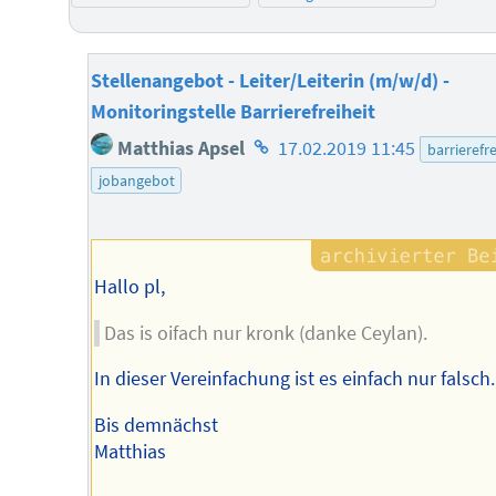
Stellenangebot - Leiter/Leiterin (m/w/d) -
Monitoringstelle Barrierefreiheit
Homepage
Matthias Apsel
17.02.2019 11:45
barrierefre
des
jobangebot
Autors
Hallo pl,
Das is oifach nur kronk (danke Ceylan).
In dieser Vereinfachung ist es einfach nur falsch.
Bis demnächst
Matthias