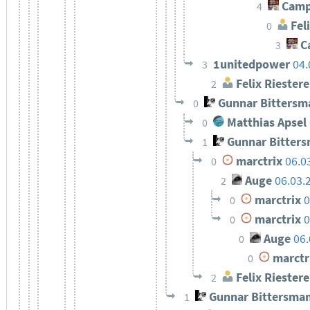
Camp
4
Feli
0
C
3
1unitedpower
04.
3
Felix Riestere
2
Gunnar Bittersm
0
Matthias Apsel
0
Gunnar Bitter
1
marctrix
06.0
0
Auge
06.03.
2
marctrix
0
0
marctrix
0
0
Auge
06.
0
marctr
0
Felix Riestere
2
Gunnar Bittersma
1