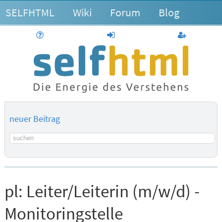
SELFHTML
Wiki
Forum
Blog
Hilfe
anmelden
Benutzerk
neuer Beitrag
Suchbegriff
pl:
Leiter/Leiterin (m/w/d) -
Monitoringstelle