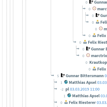
Gunnar
0
marct
0
Gun
0
Feli
0
ma
0
Felix
0
Felix Ries
0
Gunnar 
0
marctrix
0
Krautkop
0
Felix
0
Gunnar Bittersmann
0
5
Matthias Apsel
03.03
1
pl
03.03.2019 11:00
-2
Matthias Apsel
03.
1
Felix Riesterer
03.03
0