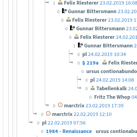
Felix Riesterer
23.02.2019 16:0
1
Gunnar Bittersmann
23.02.20
0
Felix Riesterer
23.02.2019 1
0
Gunnar Bittersmann
23.0
0
Felix Riesterer
24.02.20
0
Gunnar Bittersmann
2
1
pl
24.02.2019 10:34
0
§ 219a
Felix Rieste
0
ursus contionabund
0
pl
24.02.2019 14:08
0
Tabellenkalk
24.
0
Fritz The Whop
04
0
marctrix
23.02.2019 17:39
0
marctrix
22.02.2019 12:10
0
pl
22.02.2019 07:56
0
1984 - Renaissance
ursus contionab
0