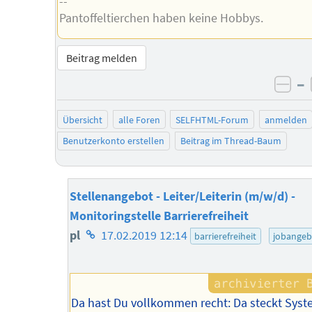
--
Pantoffeltierchen haben keine Hobbys.
Beitrag melden
–
neg
Übersicht
alle Foren
SELFHTML-Forum
anmelden
Benutzerkonto erstellen
Beitrag im Thread-Baum
Stellenangebot - Leiter/Leiterin (m/w/d) -
Monitoringstelle Barrierefreiheit
Homepage
pl
17.02.2019 12:14
barrierefreiheit
jobangeb
des
Autors
Da hast Du vollkommen recht: Da steckt Sys