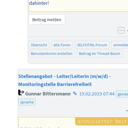
dahinter!
Beitrag melden
ne
Übersicht
alle Foren
SELFHTML-Forum
anmeld
Benutzerkonto erstellen
Beitrag im Thread-Baum
Stellenangebot - Leiter/Leiterin (m/w/d) -
Monitoringstelle Barrierefreiheit
Homepage
Gunnar Bittersmann
19.02.2019 07:44
gende
des
sprache
Autors