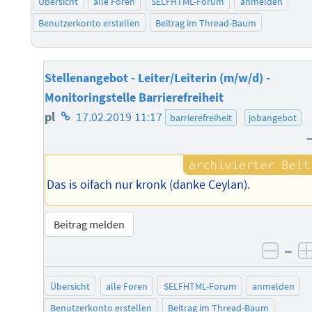
Übersicht
alle Foren
SELFHTML-Forum
anmelden
Benutzerkonto erstellen
Beitrag im Thread-Baum
Stellenangebot - Leiter/Leiterin (m/w/d) -
Monitoringstelle Barrierefreiheit
Homepage
pl
17.02.2019 11:17
barrierefreiheit
jobangebot
des
Autors
Das is oifach nur kronk (danke Ceylan).
Beitrag melden
–
negat
Übersicht
alle Foren
SELFHTML-Forum
anmelden
Benutzerkonto erstellen
Beitrag im Thread-Baum