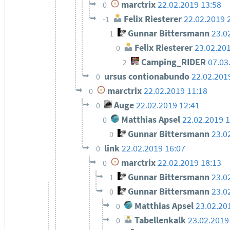
marctrix
22.02.2019 13:58
0
Felix Riesterer
22.02.2019 
-1
Gunnar Bittersmann
23.0
1
Felix Riesterer
23.02.20
0
Camping_RIDER
07.03
2
ursus contionabundo
22.02.201
0
marctrix
22.02.2019 11:18
0
Auge
22.02.2019 12:41
0
Matthias Apsel
22.02.2019 
0
Gunnar Bittersmann
23.0
0
link
22.02.2019 16:07
0
marctrix
22.02.2019 18:13
0
Gunnar Bittersmann
23.0
1
Gunnar Bittersmann
23.0
0
Matthias Apsel
23.02.20
0
Tabellenkalk
23.02.2019
0