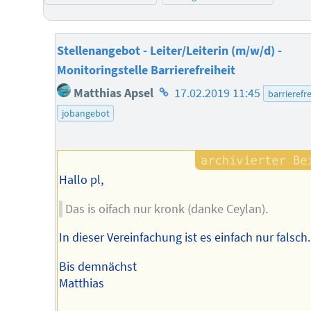
Stellenangebot - Leiter/Leiterin (m/w/d) -
Monitoringstelle Barrierefreiheit
Homepage
Matthias Apsel
17.02.2019 11:45
barrierefre
des
jobangebot
Autors
Hallo pl,
Das is oifach nur kronk (danke Ceylan).
In dieser Vereinfachung ist es einfach nur falsch.
Bis demnächst
Matthias