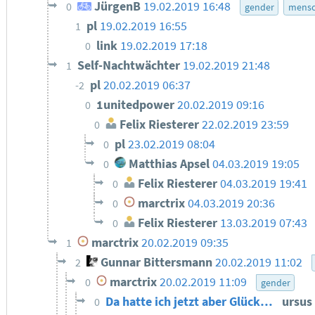
JürgenB
19.02.2019 16:48
0
gender
mensc
pl
19.02.2019 16:55
1
link
19.02.2019 17:18
0
Self-Nachtwächter
19.02.2019 21:48
1
pl
20.02.2019 06:37
-2
1unitedpower
20.02.2019 09:16
0
Felix Riesterer
22.02.2019 23:59
0
pl
23.02.2019 08:04
0
Matthias Apsel
04.03.2019 19:05
0
Felix Riesterer
04.03.2019 19:41
0
marctrix
04.03.2019 20:36
0
Felix Riesterer
13.03.2019 07:43
0
marctrix
20.02.2019 09:35
1
Gunnar Bittersmann
20.02.2019 11:02
2
marctrix
20.02.2019 11:09
0
gender
Da hatte ich jetzt aber Glück…
ursus
0