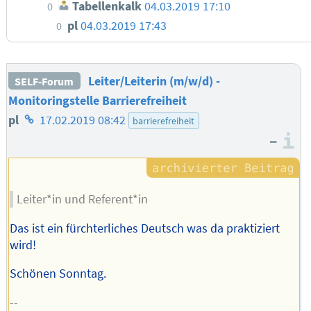
Tabellenkalk
04.03.2019 17:10
0
pl
04.03.2019 17:43
0
Leiter/Leiterin (m/w/d) -
SELF-Forum
Monitoringstelle Barrierefreiheit
Homepage
pl
17.02.2019 08:42
barrierefreiheit
–
des
I
Autors
Leiter*in und Referent*in
Das ist ein fürchterliches Deutsch was da praktiziert
wird!
Schönen Sonntag.
--