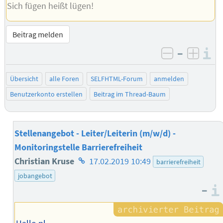
Sich fügen heißt lügen!
Beitrag melden
–
I
negativ be
posit
Übersicht
alle Foren
SELFHTML-Forum
anmelden
Benutzerkonto erstellen
Beitrag im Thread-Baum
Stellenangebot - Leiter/Leiterin (m/w/d) -
Monitoringstelle Barrierefreiheit
Homepage
Christian Kruse
17.02.2019 10:49
barrierefreiheit
des
jobangebot
–
Autors