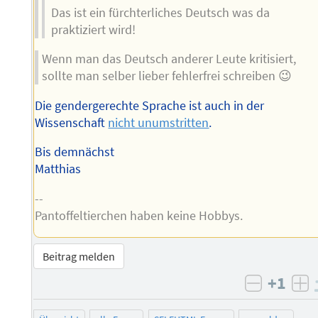
Das ist ein fürchterliches Deutsch was da
praktiziert wird!
Wenn man das Deutsch anderer Leute kritisiert,
sollte man selber lieber fehlerfrei schreiben 😉
Die gendergerechte Sprache ist auch in der
Wissenschaft
nicht unumstritten
.
Bis demnächst
Matthias
--
Pantoffeltierchen haben keine Hobbys.
Beitrag melden
+1
negativ 
po