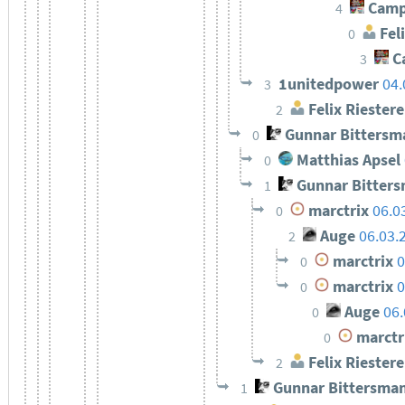
Camp
4
Feli
0
C
3
1unitedpower
04.
3
Felix Riestere
2
Gunnar Bittersm
0
Matthias Apsel
0
Gunnar Bitter
1
marctrix
06.0
0
Auge
06.03.
2
marctrix
0
0
marctrix
0
0
Auge
06.
0
marctr
0
Felix Riestere
2
Gunnar Bittersma
1