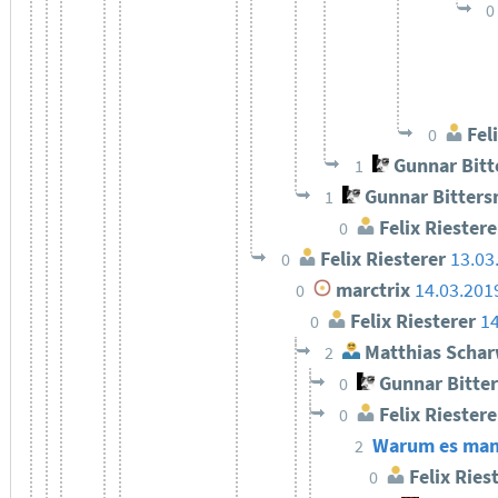
0
Feli
0
Gunnar Bit
1
Gunnar Bitter
1
Felix Riestere
0
Felix Riesterer
13.03
0
marctrix
14.03.201
0
Felix Riesterer
14
0
Matthias Schar
2
Gunnar Bitte
0
Felix Riestere
0
Warum es manch
2
Felix Ries
0