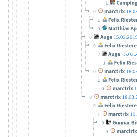
Camping
1
marctrix
18.0
0
Felix Rieste
1
Matthias Ap
0
Auge
15.03.201
0
Felix Riestere
0
Auge
15.03.
2
Felix Ries
-1
marctrix
18.0
0
Felix Rieste
1
marctrix
1
0
marctrix
18.03.
0
Felix Riestere
0
marctrix
19
1
Gunnar Bi
0
marctrix
0