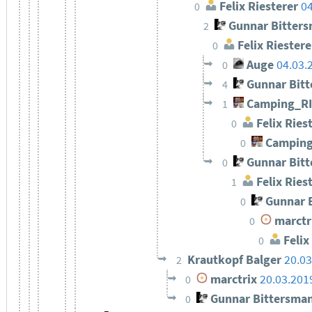
Felix Riesterer
04
0
Gunnar Bitter
2
Felix Riestere
0
Auge
04.03.
0
Gunnar Bit
4
Camping_R
1
Felix Ries
0
Camping
0
Gunnar Bit
0
Felix Ries
1
Gunnar 
0
marctr
0
Felix
0
Krautkopf Balger
20.03
2
marctrix
20.03.201
0
Gunnar Bittersma
0