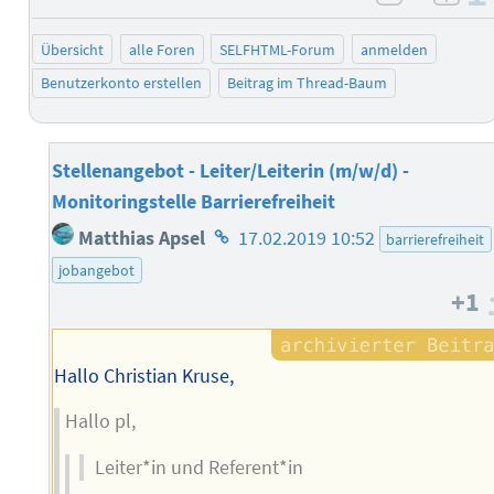
negativ 
posi
Übersicht
alle Foren
SELFHTML-Forum
anmelden
Benutzerkonto erstellen
Beitrag im Thread-Baum
Stellenangebot - Leiter/Leiterin (m/w/d) -
Monitoringstelle Barrierefreiheit
Homepage
Matthias Apsel
17.02.2019 10:52
barrierefreiheit
des
jobangebot
Autors
+1
Hallo Christian Kruse,
Hallo pl,
Leiter*in und Referent*in